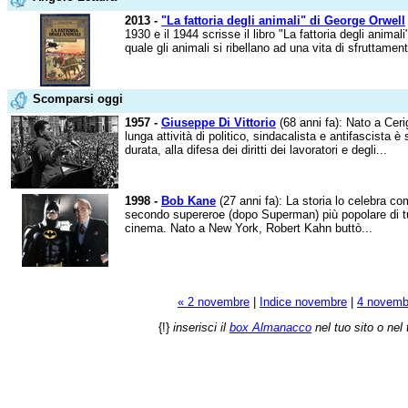
2013 -
"La fattoria degli animali" di George Orwell
1930 e il 1944 scrisse il libro "La fattoria degli animali
quale gli animali si ribellano ad una vita di sfruttament
Scomparsi oggi
1957 -
Giuseppe Di Vittorio
(68 anni fa): Nato a Cerig
lunga attività di politico, sindacalista e antifascista è
durata, alla difesa dei diritti dei lavoratori e degli...
1998 -
Bob Kane
(27 anni fa): La storia lo celebra c
secondo supereroe (dopo Superman) più popolare di tutti
cinema. Nato a New York, Robert Kahn buttò...
« 2 novembre
|
Indice novembre
|
4 novemb
{!}
inserisci il
box Almanacco
nel tuo sito o nel 