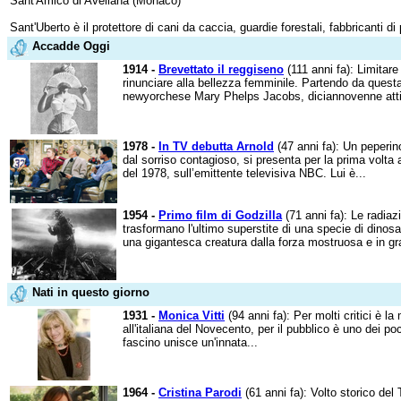
Sant'Amico di Avellana (Monaco)
Sant'Uberto è il protettore di cani da caccia, guardie forestali, fabbricanti di 
Accadde Oggi
1914 -
Brevettato il reggiseno
(111 anni fa): Limitare
rinunciare alla bellezza femminile. Partendo da questa 
newyorchese Mary Phelps Jacobs, diciannovenne attivi
1978 -
In TV debutta Arnold
(47 anni fa): Un peperin
dal sorriso contagioso, si presenta per la prima volta
del 1978, sull’emittente televisiva NBC. Lui è...
1954 -
Primo film di Godzilla
(71 anni fa): Le radiaz
trasformano l'ultimo superstite di una specie di dinosau
una gigantesca creatura dalla forza mostruosa e in gra
Nati in questo giorno
1931 -
Monica Vitti
(94 anni fa): Per molti critici è l
all'italiana del Novecento, per il pubblico è uno dei po
fascino unisce un'innata...
1964 -
Cristina Parodi
(61 anni fa): Volto storico del