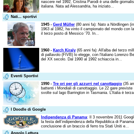
nascere nel 1992, Cristina Parodi è una delle giornalis
italiana. Nata ad Alessandria, ha iniziato...
Nati... sportivi
1945 -
Gerd Müller
(80 anni fa): Nato a Nördlingen (i
1963 al 1982, ha vinto il campionato del mondo con l
il terzo posto di Messico ‘70. In...
1960 -
Karch Kiraly
(65 anni fa): All'alba del terzo mi
di pallavolo (FIVB) lo elegge, con l'italiano Lorenzo Be
del XX secolo. Dal 1990 al 1992 schiaccia in...
Eventi Sportivi
1990 -
Tre ori per gli azzurri nel canottaggio
(35 ann
battenti i Mondiali di canottaggio. Le 22 gare previste
svolte sul lago Barrington in Tasmania. L’Italia è terza 
I Doodle di Google
Indipendenza di Panama
: Il 3 novembre 2011 Googl
la festa dell’indipendenza della Repubblica di Panam
conclusione di un braccio di ferro tra Stati Uniti e...
Angolo Lettura