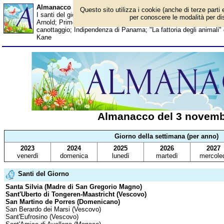
Almanacco del 3 novembre - Santi del giorno
Questo sito utilizza i cookie (anche di terze parti 
I santi del giorno, eventi storici, successi sportivi, anniversari e
per conoscere le modalità per disa
Arnold; Primo film di Godzilla; Monica Vitti; Cristina Parodi; Gerd 
canottaggio; Indipendenza di Panama; "La fattoria degli animali"
Kane
Almanacco del 3 novem
Giorno della settimana (per anno)
2023
2024
2025
2026
2027
venerdì
domenica
lunedì
martedì
mercole
Santi del Giorno
Santa Silvia (Madre di San Gregorio Magno)
Sant'Uberto di Tongeren-Maastricht (Vescovo)
San Martino de Porres (Domenicano)
San Berardo dei Marsi (Vescovo)
Sant'Eufrosino (Vescovo)