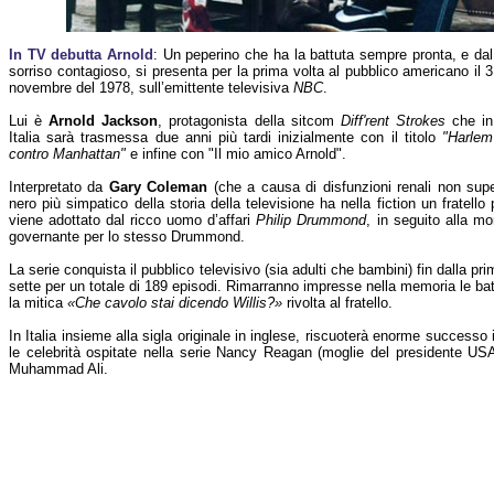
In TV debutta Arnold
: Un peperino che ha la battuta sempre pronta, e dal
sorriso contagioso, si presenta per la prima volta al pubblico americano il 3
novembre del 1978, sull’emittente televisiva
NBC
.
Lui è
Arnold Jackson
, protagonista della sitcom
Diff'rent Strokes
che in
Italia sarà trasmessa due anni più tardi inizialmente con il titolo
"Harlem
contro Manhattan"
e infine con "Il mio amico Arnold".
Interpretato da
Gary Coleman
(che a causa di disfunzioni renali non supe
nero più simpatico della storia della televisione ha nella fiction un fratello
viene adottato dal ricco uomo d’affari
Philip Drummond
, in seguito alla m
governante per lo stesso Drummond.
La serie conquista il pubblico televisivo (sia adulti che bambini) fin dalla pr
sette per un totale di 189 episodi. Rimarranno impresse nella memoria le battu
la mitica
«Che cavolo stai dicendo Willis?»
rivolta al fratello.
In Italia insieme alla sigla originale in inglese, riscuoterà enorme successo 
le celebrità ospitate nella serie Nancy Reagan (moglie del presidente USA
Muhammad Ali.