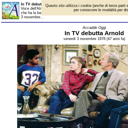
In TV debutta Arnold - Almanacco
Questo sito utilizza i cookie (anche di terze parti e
Voce dell'Almanacco del 3 novembre, per la rubrica 'Accadde Ogg
per conoscere le modalità per disab
che ha la battuta sempre pronta, e dal sorriso contagioso, si pres
3 novembre...
Accadde Oggi
In TV debutta Arnold
venerdì 3 novembre 1978 (47 anni fa)