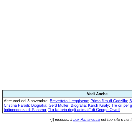
Vedi Anche
Altre voci del 3 novembre:
Brevettato il reggiseno
;
Primo film di Godzilla
;
B
Cristina Parodi
;
Biografia: Gerd Müller
;
Biografia: Karch Kiraly
;
Tre ori per 
Indipendenza di Panama
;
"La fattoria degli animali" di George Orwell
{!}
inserisci il
box Almanacco
nel tuo sito o nel 