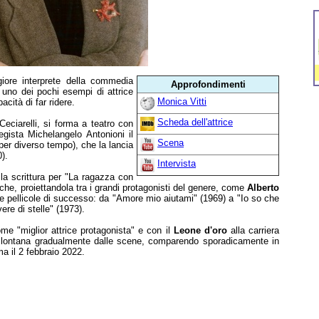
giore interprete della commedia
Approfondimenti
è uno dei pochi esempi di attrice
Monica Vitti
cità di far ridere.
Scheda dell'attrice
ciarelli, si forma a teatro con
gista Michelangelo Antonioni il
Scena
er diverso tempo), che la lancia
).
Intervista
la scrittura per "La ragazza con
iche, proiettandola tra i grandi protagonisti del genere, come
Alberto
rse pellicole di successo: da "Amore mio aiutami" (1969) a "Io so che
ere di stelle" (1973).
e "miglior attrice protagonista" e con il
Leone d'oro
alla carriera
 allontana gradualmente dalle scene, comparendo sporadicamente in
a il 2 febbraio 2022.