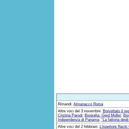
Rimandi:
Almanacco Roma
Altre voci del 3 novembre:
Brevettato il re
Cristina Parodi
;
Biografia: Gerd Müller
;
Bio
Indipendenza di Panama
;
"La fattoria degl
Altre voci del 2 febbraio:
L'ispettore Raciti 