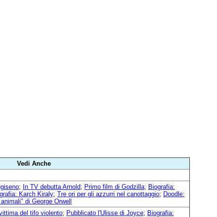
Vedi Anche
ggiseno
;
In TV debutta Arnold
;
Primo film di Godzilla
;
Biografia:
grafia: Karch Kiraly
;
Tre ori per gli azzurri nel canottaggio
;
Doodle:
i animali" di George Orwell
vittima del tifo violento
;
Pubblicato l'Ulisse di Joyce
;
Biografia: