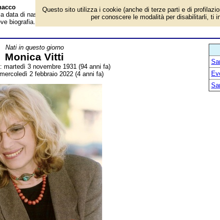
anacco
Questo sito utilizza i cookie (anche di terze parti e di profilazi
la data di nascita, dove è nato, cosa ha fatto Monica Vitti, attrice italiana di
per conoscere le modalità per disabilitarli, ti 
eve biografia. Voce dell'Almanacco.
Nati in questo giorno
Monica Vitti
Sa
a: martedì 3 novembre 1931 (94 anni fa)
Ev
mercoledì 2 febbraio 2022 (4 anni fa)
San