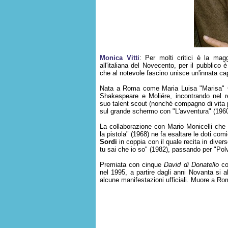
Monica Vitti
: Per molti critici è la mag
all'italiana del Novecento, per il pubblico 
che al notevole fascino unisce un'innata capa
Nata a Roma come Maria Luisa "Marisa" Ce
Shakespeare e Moliére, incontrando nel re
suo talent scout (nonché compagno di vita p
sul grande schermo con "L'avventura" (1960
La collaborazione con Mario Monicelli che 
la pistola" (1968) ne fa esaltare le doti com
Sordi
in coppia con il quale recita in dive
tu sai che io so" (1982), passando per "Polv
Premiata con cinque
David di Donatello
com
nel 1995, a partire dagli anni Novanta si
alcune manifestazioni ufficiali. Muore a Rom