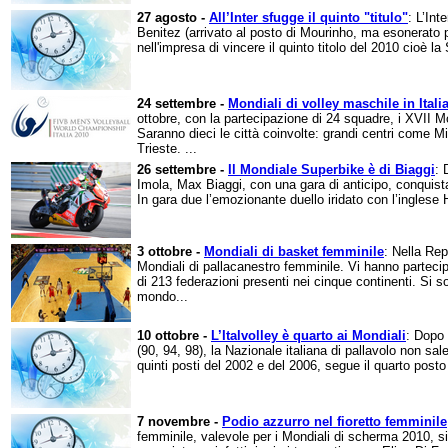
27 agosto -
All’Inter sfugge il quinto "titulo"
: L’Int
Benitez (arrivato al posto di Mourinho, ma esonerato p
nell'impresa di vincere il quinto titolo del 2010 cioè l
24 settembre -
Mondiali di volley maschile in Itali
ottobre, con la partecipazione di 24 squadre, i XVII M
Saranno dieci le città coinvolte: grandi centri com
Trieste. ...
26 settembre -
Il Mondiale Superbike è di Biaggi
: 
Imola, Max Biaggi, con una gara di anticipo, conquista il
In gara due l’emozionante duello iridato con l’inglese
3 ottobre -
Mondiali di basket femminile
: Nella Rep
Mondiali di pallacanestro femminile. Vi hanno parteci
di 213 federazioni presenti nei cinque continenti. Si 
mondo...
10 ottobre -
L’Italvolley è quarto ai Mondiali
: Dopo 
(90, 94, 98), la Nazionale italiana di pallavolo non sal
quinti posti del 2002 e del 2006, segue il quarto posto
7 novembre -
Podio azzurro nel fioretto femminile
femminile, valevole per i Mondiali di scherma 2010, si è