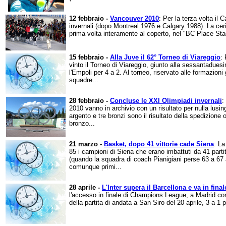
12 febbraio -
Vancouver 2010
: Per la terza volta il 
invernali (dopo Montreal 1976 e Calgary 1988). La ceri
prima volta interamente al coperto, nel "BC Place Sta
15 febbraio -
Alla Juve il 62° Torneo di Viareggio
:
vinto il Torneo di Viareggio, giunto alla sessantaduesi
l'Empoli per 4 a 2. Al torneo, riservato alle formazioni
squadre...
28 febbraio -
Concluse le XXI Olimpiadi invernali
:
2010 vanno in archivio con un risultato per nulla lusing
argento e tre bronzi sono il risultato della spedizione
bronzo...
21 marzo -
Basket, dopo 41 vittorie cade Siena
: La
85 i campioni di Siena che erano imbattuti da 41 part
(quando la squadra di coach Pianigiani perse 63 a 67
comunque primi...
28 aprile -
L'Inter supera il Barcellona e va in final
l'accesso in finale di Champions League, a Madrid cont
della partita di andata a San Siro del 20 aprile, 3 a 1 per 