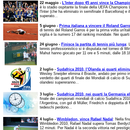
22 maggio -
L'Inter dopo 45 anni vince la Champi
è lo stadio ospitante la finale della UEFA Champions
l'Inter (che ha eliminato in semifinale il Barcellona) 
superato...
5 giugno -
Prima italiana a vincere il Roland Garr
di tennis del Roland Garros è per la prima volta un'it
vigilia è la numero 17 del ranking mondiale. Nei quarti
24 giugno -
Finisce la partita di tennis più lunga
: 
tennis professionistico si è disputata nel torneo di 
Mahut hanno giocato per 11 ore e 5 minuti, dalle 18.18
2 luglio -
Sudafrica 2010, l’Olanda ai quarti elimina
Wesley Sneijder elimina il Brasile, andato per primo 
verdetto dei quarti di finale dei Mondiali di calcio di S
olandesi supereranno...
3 luglio -
Sudafrica 2010, nei quarti la Germania e
finale dei campionati mondiali di calcio Sudafrica 201
l’Argentina, con gol di Müller, Friedrich e doppietta di
tedeschi perdono...
4 luglio -
Wimbledon, vince Rafael Nadal
: Nella fin
Wimbledon 2010, Rafael Nadal supera Tomas Berdych pe
12 minuti. Per Nadal è la seconda vittoria nel prestigi