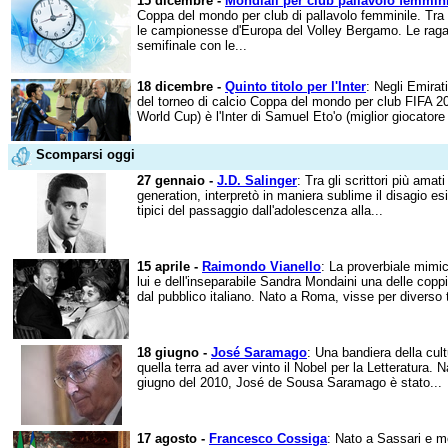
15 dicembre -
Mondiali per club pallavolo femmin
Coppa del mondo per club di pallavolo femminile. Tra 
le campionesse d'Europa del Volley Bergamo. Le rag
semifinale con le...
18 dicembre -
Quinto titolo per l'Inter
: Negli Emirati
del torneo di calcio Coppa del mondo per club FIFA 2
World Cup) è l'Inter di Samuel Eto'o (miglior giocatore 
Scomparsi oggi
27 gennaio -
J.D. Salinger
: Tra gli scrittori più amat
generation, interpretò in maniera sublime il disagio esis
tipici del passaggio dall'adolescenza alla...
15 aprile -
Raimondo Vianello
: La proverbiale mimic
lui e dell'inseparabile Sandra Mondaini una delle cop
dal pubblico italiano. Nato a Roma, visse per diverso 
18 giugno -
José Saramago
: Una bandiera della cult
quella terra ad aver vinto il Nobel per la Letteratura.
giugno del 2010, José de Sousa Saramago è stato...
17 agosto -
Francesco Cossiga
: Nato a Sassari e m