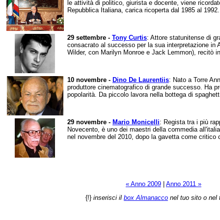
le attività di politico, giurista e docente, viene ricord
Repubblica Italiana, carica ricoperta dal 1985 al 1992. 
29 settembre -
Tony Curtis
: Attore statunitense di 
consacrato al successo per la sua interpretazione in A
Wilder, con Marilyn Monroe e Jack Lemmon), recitò in 
10 novembre -
Dino De Laurentiis
: Nato a Torre Ann
produttore cinematografico di grande successo. Ha prod
popolarità. Da piccolo lavora nella bottega di spaghetti
29 novembre -
Mario Monicelli
: Regista tra i più ra
Novecento, è uno dei maestri della commedia all'ita
nel novembre del 2010, dopo la gavetta come critico c
« Anno 2009
|
Anno 2011 »
{!}
inserisci il
box Almanacco
nel tuo sito o nel 