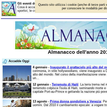
Gli eventi dell'anno 2010
Questo sito utilizza i cookie (anche di terze parti 
Cosa è accaduto nel 2010? Ecco gli avvenimenti in Italia e all'este
per conoscere le modalità per disa
sportivi, le curiosità. Scopri i personaggi famosi. Per conoscere t
Almanacco dell'anno 20
Accadde Oggi
4 gennaio -
Inaugurato il grattacielo più alto del
cerimonia, in stile hollywoodiano, viene inaugurato a Dub
alto del mondo. Nel corso della manifestazione viene 
un...
12 gennaio -
Terremoto di Haiti
: La terra trema nel 
terremoto colpisce l'isola di Haiti, seminando morte e 
capitale Port-au-Prince e gettando la nazione più pove
13 agosto -
Prima donna gondoliere a Venezia
: Pe
uomini. Dal 2010 il cambiamento epocale: a vogare tra