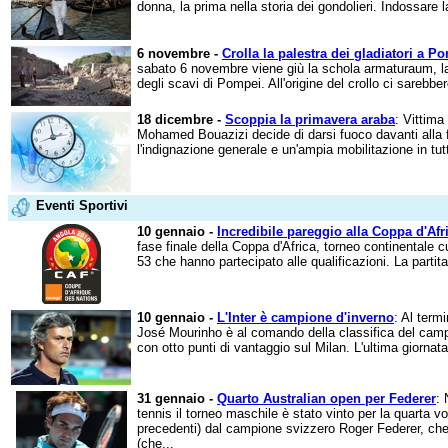
donna, la prima nella storia dei gondolieri. Indossare la
6 novembre -
Crolla la palestra dei gladiatori a P
sabato 6 novembre viene giù la schola armaturaum, la s
degli scavi di Pompei. All'origine del crollo ci sarebbero 
18 dicembre -
Scoppia la primavera araba
: Vittima
Mohamed Bouazizi decide di darsi fuoco davanti alla fo
l'indignazione generale e un'ampia mobilitazione in tutt
Eventi Sportivi
10 gennaio -
Incredibile pareggio alla Coppa d'Afr
fase finale della Coppa d'Africa, torneo continentale c
53 che hanno partecipato alle qualificazioni. La partita 
10 gennaio -
L'Inter è campione d'inverno
: Al termi
José Mourinho è al comando della classifica del campi
con otto punti di vantaggio sul Milan. L'ultima giornata 
31 gennaio -
Quarto Australian open per Federer
: 
tennis il torneo maschile è stato vinto per la quarta v
precedenti) dal campione svizzero Roger Federer, che
(che...