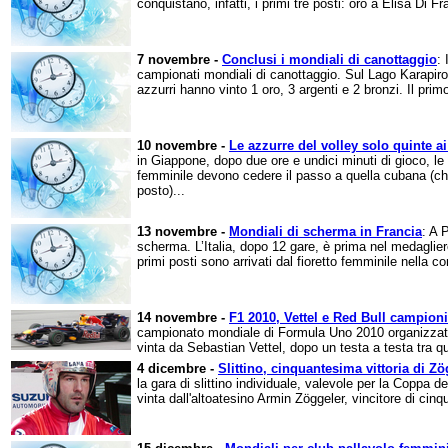
conquistano, infatti, i primi tre posti: oro a Elisa Di F
7 novembre -
Conclusi i mondiali di canottaggio
:
campionati mondiali di canottaggio. Sul Lago Karapiro,
azzurri hanno vinto 1 oro, 3 argenti e 2 bronzi. Il prim
10 novembre -
Le azzurre del volley solo quinte a
in Giappone, dopo due ore e undici minuti di gioco, le
femminile devono cedere il passo a quella cubana (ch
posto)...
13 novembre -
Mondiali di scherma in Francia
: A 
scherma. L’Italia, dopo 12 gare, è prima nel medagliere
primi posti sono arrivati dal fioretto femminile nella c
14 novembre -
F1 2010, Vettel e Red Bull campioni
campionato mondiale di Formula Uno 2010 organizzato d
vinta da Sebastian Vettel, dopo un testa a testa tra qua
4 dicembre -
Slittino, cinquantesima vittoria di Zö
la gara di slittino individuale, valevole per la Coppa d
vinta dall'altoatesino Armin Zöggeler, vincitore di cinq