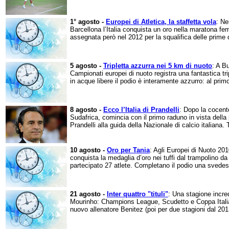
1° agosto -
Europei di Atletica, la staffetta vola
: Ne
Barcellona l’Italia conquista un oro nella maratona fe
assegnata però nel 2012 per la squalifica delle prime 
5 agosto -
Tripletta azzurra nei 5 km di nuoto
: A B
Campionati europei di nuoto registra una fantastica trip
in acque libere il podio è interamente azzurro: al primo
8 agosto -
Ecco l’Italia di Prandelli
: Dopo la cocent
Sudafrica, comincia con il primo raduno in vista della 
Prandelli alla guida della Nazionale di calcio italiana. 
10 agosto -
Oro per Tania
: Agli Europei di Nuoto 20
conquista la medaglia d’oro nei tuffi dal trampolino d
partecipato 27 atlete. Completano il podio una svedese
21 agosto -
Inter quattro "tituli"
: Una stagione incred
Mourinho: Champions League, Scudetto e Coppa Italia. A
nuovo allenatore Benitez (poi per due stagioni dal 2013