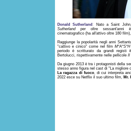
Donald Sutherland
: Nato a Saint Joh
Sutherland
per oltre sessant'anni è
cinematografico (ha all'attivo oltre 180 film),
Raggiunge la popolarità negli anni Settanta
"cattivo e cinico" come nel film
M*A*S*H
periodo è scritturato da grandi registi it
Bertolucci, rispettivamente nelle pellicole
I
Da giugno 2013 è tra i protagonisti della se
stesso anno figura nel cast di "La migliore 
La ragazza di fuoco
, di cui interpreta a
2022 esce su Netflix il suo ultimo film,
Mr. 