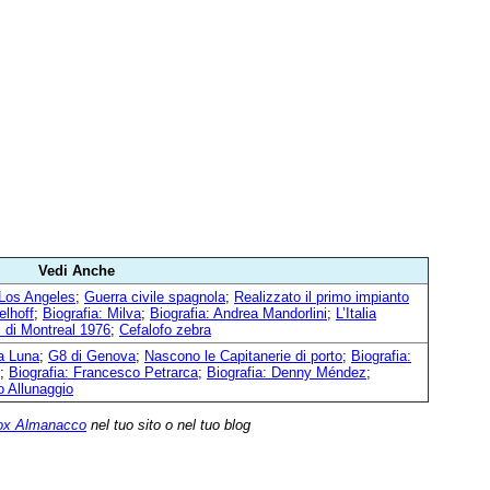
Vedi Anche
 Los Angeles
;
Guerra civile spagnola
;
Realizzato il primo impianto
elhoff
;
Biografia: Milva
;
Biografia: Andrea Mandorlini
;
L’Italia
i di Montreal 1976
;
Cefalofo zebra
a Luna
;
G8 di Genova
;
Nascono le Capitanerie di porto
;
Biografia:
;
Biografia: Francesco Petrarca
;
Biografia: Denny Méndez
;
o Allunaggio
ox Almanacco
nel tuo sito o nel tuo blog