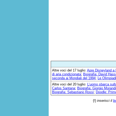
Altre voci del 17 luglio:
Apre Disneyland a
di aria condizionata
;
Biografia: David Hass
seconda ai Mondiali del 1994
;
Le Olimpiad
Altre voci del 20 luglio:
L’uomo sbarca sull
Carlos Santana
;
Biografia: Giorgio Morandi
Biografia: Sebastiano Rossi
;
Doodle: Prim
{!}
inserisci il
b