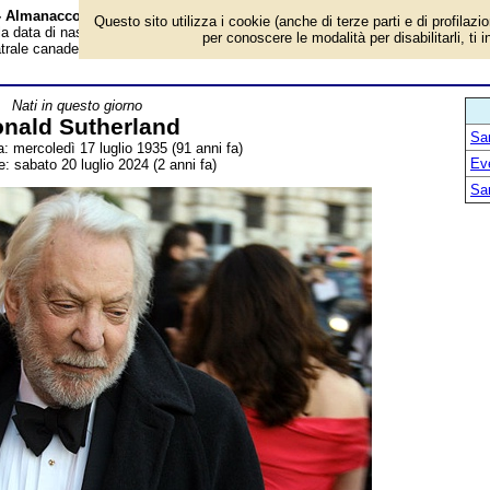
 - Almanacco
Questo sito utilizza i cookie (anche di terze parti e di profilazi
 la data di nascita, dove è nato, cosa ha fatto Donald Sutherland, attore
per conoscere le modalità per disabilitarli, ti 
atrale canadese. Breve biografia. Voce dell'Almanacco.
Nati in questo giorno
nald Sutherland
San
a: mercoledì 17 luglio 1935 (91 anni fa)
Ev
: sabato 20 luglio 2024 (2 anni fa)
San