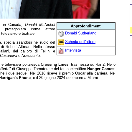
n, in Canada,
Donald McNichol
Approfondimenti
 protagonista come attore
Donald Sutherland
 televisivo e teatrale.
Scheda dell'attore
, specializzandosi nel ruolo del
di Robert Altman. Nello stesso
Intervista
aliani, del calibro di Fellini e
l Casanova
e
Novecento
.
rie televisiva poliziesca
Crossing Lines
, trasmessa su Rai 2. Nello
offerta" di Giuseppe Tornatore e del fantascientifico
Hunger Games:
nche i due sequel. Nel 2018 riceve il premio Oscar alla carriera. Nel
Harrigan's Phone
, e il 20 giugno 2024 scompare a Miami.