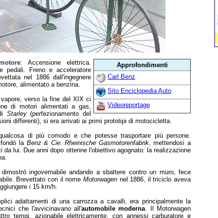
motore
: Accensione elettrica.
Approfondimenti
e pedali. Freno e acceleratore
Carl Benz
vettata nel 1886 dall'ingegnere
otore, alimentato a benzina.
Sito Enciclopedia Auto
vapore, verso la fine del XIX ci
Videoreportage
ione di motori alimentati a gas,
 di
Starley
(perfezionamento del
i differenti), si era arrivati ai primi prototipi di motocicletta.
qualcosa di più comodo e che potesse trasportare più persone.
3 fondò la
Benz & Cie. Rheinische Gasmotorenfabrik
, mettendosi a
i da lui. Due anni dopo ottenne l'obiettivo agognato: la realizzazione
na.
 dimostrò ingovernabile andando a sbattere contro un muro, fece
dabile. Brevettato con il nome
Motorwagen
nel 1886, il triciclo aveva
aggiungere i 15 km/h.
plici adattamenti di una carrozza a cavalli, era principalmente la
ecnici che l'avvicinavano all'
automobile moderna
. Il Motorwagen
tro tempi, azionabile elettricamente, con annessi carburatore e