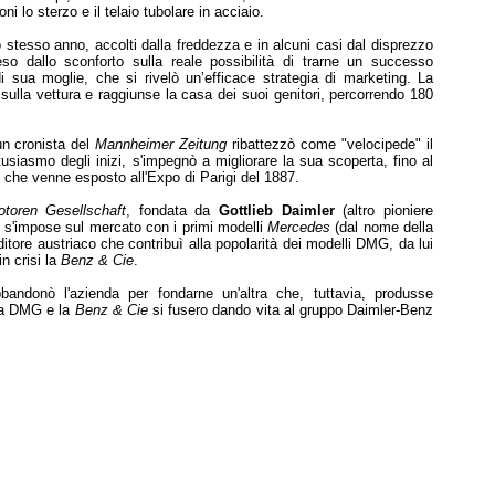
 lo sterzo e il telaio tubolare in acciaio.
llo stesso anno, accolti dalla freddezza e in alcuni casi dal disprezzo
o dallo sconforto sulla reale possibilità di trarne un successo
 di sua moglie, che si rivelò un’efficace strategia di marketing. La
 sulla vettura e raggiunse la casa dei suoi genitori, percorrendo 180
un cronista del
Mannheimer Zeitung
ribattezzò come "velocipede" il
ntusiasmo degli inizi, s'impegnò a migliorare la sua scoperta, fino al
, che venne esposto all'Expo di Parigi del 1887.
toren Gesellschaft
, fondata da
Gottlieb Daimler
(altro pioniere
he s'impose sul mercato con i primi modelli
Mercedes
(dal nome della
ditore austriaco che contribuì alla popolarità dei modelli DMG, da lui
n crisi la
Benz & Cie
.
bbandonò l'azienda per fondarne un'altra che, tuttavia, produsse
la DMG e la
Benz & Cie
si fusero dando vita al gruppo Daimler-Benz