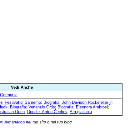
Vedi Anche
 Germania
el Festival di Sanremo
;
Biografia: John Davison Rockefeller jr
;
lleck
;
Biografia: Venanzio Ortis
;
Biografia: Eleonora Ambrosi
;
ustralian Open
;
Doodle: Anton Čechov
;
Ara gialloblu
ox Almanacco
nel tuo sito o nel tuo blog