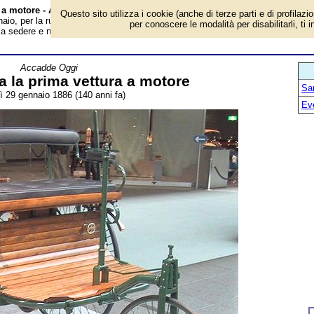
a a motore - Almanacco
Questo sito utilizza i cookie (anche di terze parti e di profilazi
aio, per la rubrica 'Accadde Oggi'. Evento avvenuto 140 anni fa. Accensione
per conoscere le modalità per disabilitarli, ti 
i a sedere e niente pedali. Freno e acceleratore azionati a mano. Con la
Accadde Oggi
a la prima vettura a motore
San
ì 29 gennaio 1886 (140 anni fa)
Ev