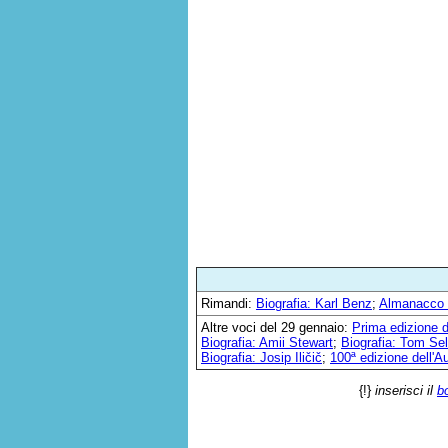
Rimandi:
Biografia: Karl Benz
;
Almanacco
Altre voci del 29 gennaio:
Prima edizione d
Biografia: Amii Stewart
;
Biografia: Tom Se
Biografia: Josip Iličič
;
100ª edizione dell'A
{!}
inserisci il
b