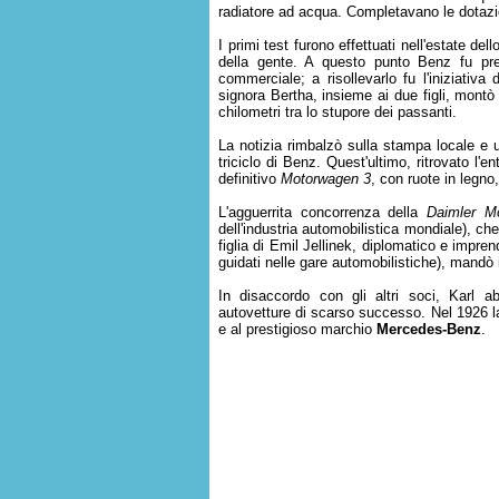
radiatore ad acqua. Completavano le dotazioni
I primi test furono effettuati nell'estate de
della gente. A questo punto Benz fu pres
commerciale; a risollevarlo fu l'iniziativa
signora Bertha, insieme ai due figli, montò
chilometri tra lo stupore dei passanti.
La notizia rimbalzò sulla stampa locale e 
triciclo di Benz. Quest'ultimo, ritrovato l'e
definitivo
Motorwagen 3
, con ruote in legno
L'agguerrita concorrenza della
Daimler Mo
dell'industria automobilistica mondiale), c
figlia di Emil Jellinek, diplomatico e impren
guidati nelle gare automobilistiche), mandò i
In disaccordo con gli altri soci, Karl a
autovetture di scarso successo. Nel 1926 
e al prestigioso marchio
Mercedes-Benz
.