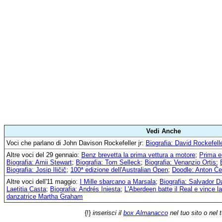
Vedi Anche
Voci che parlano di John Davison Rockefeller jr:
Biografia: David Rockefell
Altre voci del 29 gennaio:
Benz brevetta la prima vettura a motore
;
Prima e
Biografia: Amii Stewart
;
Biografia: Tom Selleck
;
Biografia: Venanzio Ortis
;
Biografia: Josip Iličič
;
100ª edizione dell'Australian Open
;
Doodle: Anton Č
Altre voci dell'11 maggio:
I Mille sbarcano a Marsala
;
Biografia: Salvador Da
Laetitia Casta
;
Biografia: Andrés Iniesta
;
L'Aberdeen batte il Real e vince 
danzatrice Martha Graham
{!}
inserisci il
box Almanacco
nel tuo sito o nel 