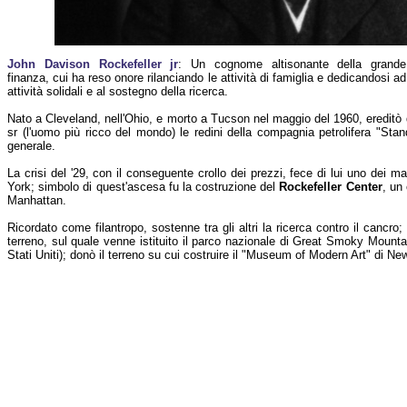
John Davison Rockefeller jr
: Un cognome altisonante della grande
finanza, cui ha reso onore rilanciando le attività di famiglia e dedicandosi ad
attività solidali e al sostegno della ricerca.
Nato a Cleveland, nell'Ohio, e morto a Tucson nel maggio del 1960, ereditò
sr (l'uomo più ricco del mondo) le redini della compagnia petrolifera "Stan
generale.
La crisi del '29, con il conseguente crollo dei prezzi, fece di lui uno dei ma
York; simbolo di quest'ascesa fu la costruzione del
Rockefeller Center
, un
Manhattan.
Ricordato come filantropo, sostenne tra gli altri la ricerca contro il cancro
terreno, sul quale venne istituito il parco nazionale di Great Smoky Mountain
Stati Uniti); donò il terreno su cui costruire il "Museum of Modern Art" di Ne