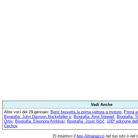
Vedi Anche
Altre voci del 29 gennaio:
Benz brevetta la prima vettura a motore
;
Prima e
Biografia: John Davison Rockefeller jr
;
Biografia: Amii Stewart
;
Biografia: 
Ortis
;
Biografia: Eleonora Ambrosi
;
Biografia: Josip Iličič
;
100ª edizione del
Čechov
{!}
inserisci il
box Almanacco
nel tuo sito o nel 