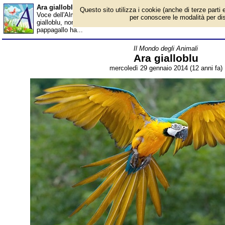
Ara gialloblu - Almanacco
Questo sito utilizza i cookie (anche di terze parti e
Voce dell'Almanacco del 29 gennaio, per la rubrica 'Il Mondo degl
per conoscere le modalità per disab
gialloblu, nome scientifico Ara ararauna, è un pappagallo apparten
pappagallo ha...
Il Mondo degli Animali
Ara gialloblu
mercoledì 29 gennaio 2014 (12 anni fa)