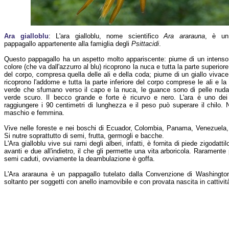
Ara gialloblu
: L'ara gialloblu, nome scientifico
Ara ararauna
, è un
pappagallo appartenente alla famiglia degli
Psittacidi
.
Questo pappagallo ha un aspetto molto appariscente: piume di un intenso
colore (che va dall'azzurro al blu) ricoprono la nuca e tutta la parte superiore
del corpo, compresa quella delle ali e della coda; piume di un giallo vivace
ricoprono l'addome e tutta la parte inferiore del corpo comprese le ali e l
verde che sfumano verso il capo e la nuca, le guance sono di pelle nuda
verde scuro. Il becco grande e forte è ricurvo e nero. L'ara è uno dei p
raggiungere i 90 centimetri di lunghezza e il peso può superare il chilo.
maschio e femmina.
Vive nelle foreste e nei boschi di Ecuador, Colombia, Panama, Venezuela, 
Si nutre soprattutto di semi, frutta, germogli e bacche.
L'Ara gialloblu vive sui rami degli alberi, infatti, è fornita di piede zigodattil
avanti e due all'indietro, il che gli permette una vita arboricola. Raramente
semi caduti, ovviamente la deambulazione è goffa.
L'Ara ararauna è un pappagallo tutelato dalla Convenzione di Washington
soltanto per soggetti con anello inamovibile e con provata nascita in cattivit