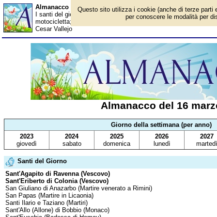
Almanacco del 16 marzo - Santi del giorno
Questo sito utilizza i cookie (anche di terze parti 
I santi del giorno, eventi storici, successi sportivi, anniversari e
per conoscere le modalità per disa
motocicletta; Bernardo Bertolucci; Tonino Guerra; Georg Ohm; 
Cesar Vallejo
Almanacco del 16 marz
Giorno della settimana (per anno)
2023
2024
2025
2026
2027
giovedì
sabato
domenica
lunedì
marted
Santi del Giorno
Sant'Agapito di Ravenna (Vescovo)
Sant'Eriberto di Colonia (Vescovo)
San Giuliano di Anazarbo (Martire venerato a Rimini)
San Papas (Martire in Licaonia)
Santi Ilario e Taziano (Martiri)
Sant'Allo (Allone) di Bobbio (Monaco)