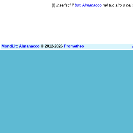
{!}
inserisci il
box Almanacco
nel tuo sito o nel 
Mondi.it
:
Almanacco
© 2012-2026
Prometheo