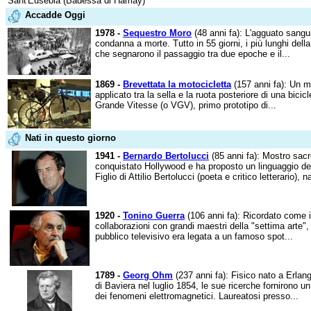
Sant'Eusebia (Badessa di Hamay)
Accadde Oggi
1978 -
Sequestro Moro
(48 anni fa): L'agguato sangui
condanna a morte. Tutto in 55 giorni, i più lunghi della
che segnarono il passaggio tra due epoche e il...
1869 -
Brevettata la motocicletta
(157 anni fa): Un m
applicato tra la sella e la ruota posteriore di una bici
Grande Vitesse (o VGV), primo prototipo di...
Nati in questo giorno
1941 -
Bernardo Bertolucci
(85 anni fa): Mostro sacro
conquistato Hollywood e ha proposto un linguaggio de
Figlio di Attilio Bertolucci (poeta e critico letterario), n
1920 -
Tonino Guerra
(106 anni fa): Ricordato come i
collaborazioni con grandi maestri della "settima arte",
pubblico televisivo era legata a un famoso spot...
1789 -
Georg Ohm
(237 anni fa): Fisico nato a Erla
di Baviera nel luglio 1854, le sue ricerche fornirono un 
dei fenomeni elettromagnetici. Laureatosi presso...