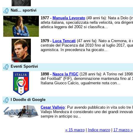
Nati... sportivi
1977 -
Manuela Levorato
(49 anni fa): Nata a Dolo (i
atleta italiana, specializzata nella velocità, ora dirige
atletica leggera del 2002 si classifica...
1979 -
Luca Tencati
(47 anni fa): Nato a Cremona, è un
centrale del Piacenza dal 2010 fino al luglio 2017, quand
agonistica. In precedenza ha giocato...
Eventi Sportivi
1898 -
Nasce la FIGC
(128 anni fa): A Torino nel 1898
del Football" (FIF), denominazione mantenuta fino a
Italiana Giuoco Calcio, ugualmente nota con...
I Doodle di Google
Cesar Vallejo
: Pur avendo pubblicato in vita solo tre
Vallejo Mendoza è considerato uno dei grandi innovator
sempre in anticipo su...
« 15 marzo
|
Indice marzo
|
17 marzo »