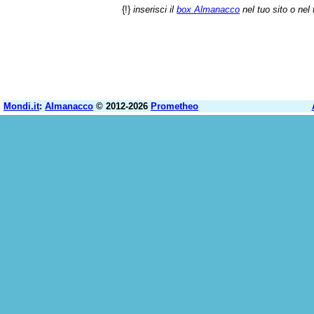
{!}
inserisci il
box Almanacco
nel tuo sito o nel 
Mondi.it
:
Almanacco
© 2012-2026
Prometheo