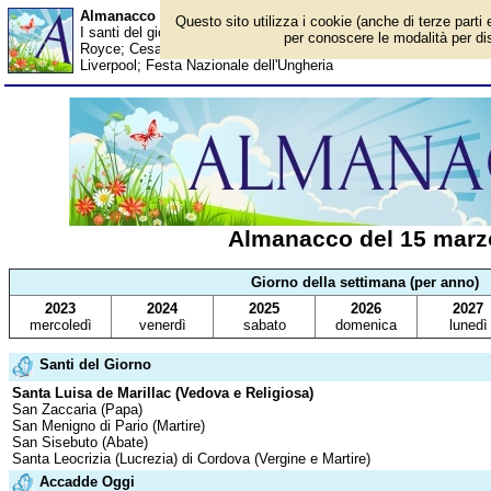
Almanacco del 15 marzo - Santi del giorno
Questo sito utilizza i cookie (anche di terze parti 
I santi del giorno, eventi storici, successi sportivi, anniversari e
per conoscere le modalità per disa
Royce; Cesare Beccaria; Sabrina Salerno; Paul Pogba; Nino Bibb
Liverpool; Festa Nazionale dell'Ungheria
Almanacco del 15 marz
Giorno della settimana (per anno)
2023
2024
2025
2026
2027
mercoledì
venerdì
sabato
domenica
lunedì
Santi del Giorno
Santa Luisa de Marillac (Vedova e Religiosa)
San Zaccaria (Papa)
San Menigno di Pario (Martire)
San Sisebuto (Abate)
Santa Leocrizia (Lucrezia) di Cordova (Vergine e Martire)
Accadde Oggi