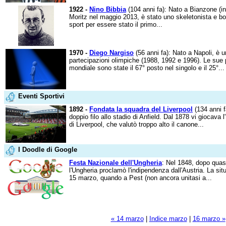
1922 -
Nino Bibbia
(104 anni fa): Nato a Bianzone (in
Moritz nel maggio 2013, è stato uno skeletonista e bobb
sport per essere stato il primo...
1970 -
Diego Nargiso
(56 anni fa): Nato a Napoli, è u
partecipazioni olimpiche (1988, 1992 e 1996). Le sue p
mondiale sono state il 67° posto nel singolo e il 25°...
Eventi Sportivi
1892 -
Fondata la squadra del Liverpool
(134 anni f
doppio filo allo stadio di Anfield. Dal 1878 vi giocava l
di Liverpool, che valutò troppo alto il canone...
I Doodle di Google
Festa Nazionale dell'Ungheria
: Nel 1848, dopo quas
l'Ungheria proclamò l'indipendenza dall'Austria. La sit
15 marzo, quando a Pest (non ancora unitasi a...
« 14 marzo
|
Indice marzo
|
16 marzo »