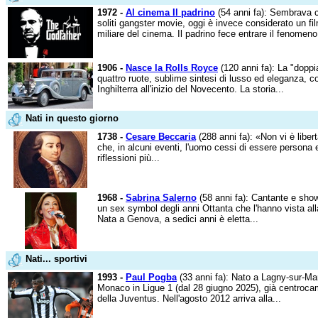
1972 -
Al cinema Il padrino
(54 anni fa): Sembrava c
soliti gangster movie, oggi è invece considerato un fi
miliare del cinema. Il padrino fece entrare il fenomeno.
1906 -
Nasce la Rolls Royce
(120 anni fa): La "doppi
quattro ruote, sublime sintesi di lusso ed eleganza, 
Inghilterra all'inizio del Novecento. La storia...
Nati in questo giorno
1738 -
Cesare Beccaria
(288 anni fa): «Non vi è liber
che, in alcuni eventi, l'uomo cessi di essere persona 
riflessioni più...
1968 -
Sabrina Salerno
(58 anni fa): Cantante e show
un sex symbol degli anni Ottanta che l'hanno vista alla
Nata a Genova, a sedici anni è eletta...
Nati... sportivi
1993 -
Paul Pogba
(33 anni fa): Nato a Lagny-sur-Mar
Monaco in Ligue 1 (dal 28 giugno 2025), già centroca
della Juventus. Nell'agosto 2012 arriva alla...