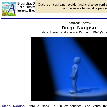
Biografia: Diego Nargiso - età - Almanacco
Questo sito utilizza i cookie (anche di terze parti e
Chi è, informazioni, foto, qual è la data di nascita, età, dove è 
per conoscere le modalità per disab
italiano. Breve biografia. Voce dell'Almanacco.
Campioni Sportivi
Diego Nargiso
data di nascita: domenica 15 marzo 1970 (56 a
Diego Nargiso
: Nato a Napoli, è un ex tennista, che vanta tre