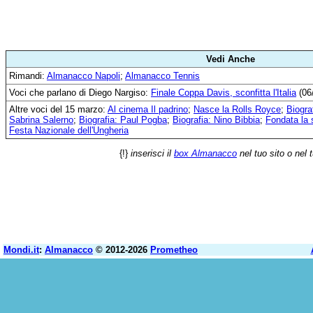
Vedi Anche
Rimandi:
Almanacco Napoli
;
Almanacco Tennis
Voci che parlano di Diego Nargiso:
Finale Coppa Davis, sconfitta l'Italia
(06
Altre voci del 15 marzo:
Al cinema Il padrino
;
Nasce la Rolls Royce
;
Biogra
Sabrina Salerno
;
Biografia: Paul Pogba
;
Biografia: Nino Bibbia
;
Fondata la 
Festa Nazionale dell'Ungheria
{!}
inserisci il
box Almanacco
nel tuo sito o nel 
Mondi.it
:
Almanacco
© 2012-2026
Prometheo