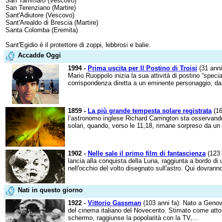
San Tammaro (Vescovo)
San Terenziano (Martire)
Sant'Adiutore (Vescovo)
Sant'Arealdo di Brescia (Martire)
Santa Colomba (Eremita)
Sant'Egidio è il protettore di zoppi, lebbrosi e balie.
Accadde Oggi
1994 -
Prima uscita per Il Postino di Troisi
(31 anni 
Mario Ruoppolo inizia la sua attività di postino “specia
corrispondenza diretta a un eminente personaggio, da
1859 -
La più grande tempesta solare registrata
(16
l’astronomo inglese Richard Carrington sta osservand
solari, quando, verso le 11,18, rimane sorpreso da un 
1902 -
Nelle sale il primo film di fantascienza
(123 
lancia alla conquista della Luna, raggiunta a bordo di 
nell'occhio del volto disegnato sull'astro. Qui dovrann
Nati in questo giorno
1922 -
Vittorio Gassman
(103 anni fa): Nato a Genova
del cinema italiano del Novecento. Stimato come attor
schermo, raggiunse la popolarità con la TV,...