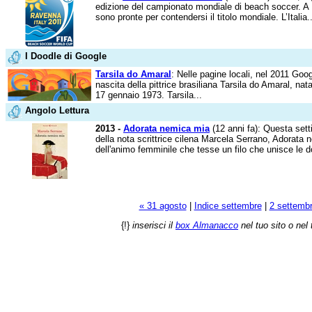
edizione del campionato mondiale di beach soccer. A
sono pronte per contendersi il titolo mondiale. L’Italia..
I Doodle di Google
Tarsila do Amaral
: Nelle pagine locali, nel 2011 Goog
nascita della pittrice brasiliana Tarsila do Amaral, nat
17 gennaio 1973. Tarsila...
Angolo Lettura
2013 -
Adorata nemica mia
(12 anni fa): Questa set
della nota scrittrice cilena Marcela Serrano, Adorata
dell'animo femminile che tesse un filo che unisce le d
« 31 agosto
|
Indice settembre
|
2 settemb
{!}
inserisci il
box Almanacco
nel tuo sito o nel 