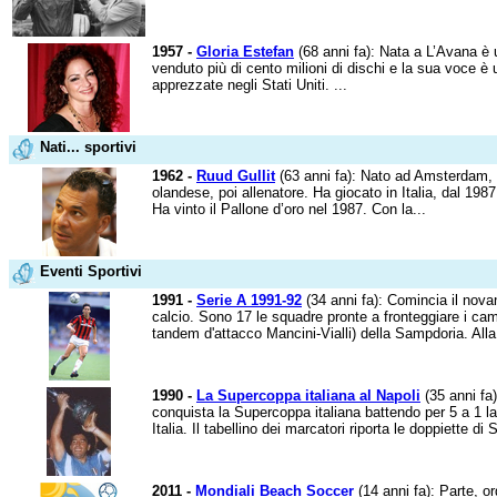
1957 -
Gloria Estefan
(68 anni fa): Nata a L’Avana è
venduto più di cento milioni di dischi e la sua voce è
apprezzate negli Stati Uniti. ...
Nati... sportivi
1962 -
Ruud Gullit
(63 anni fa): Nato ad Amsterdam, 
olandese, poi allenatore. Ha giocato in Italia, dal 19
Ha vinto il Pallone d’oro nel 1987. Con la...
Eventi Sportivi
1991 -
Serie A 1991-92
(34 anni fa): Comincia il nova
calcio. Sono 17 le squadre pronte a fronteggiare i cam
tandem d'attacco Mancini-Vialli) della Sampdoria. Alla.
1990 -
La Supercoppa italiana al Napoli
(35 anni fa)
conquista la Supercoppa italiana battendo per 5 a 1 la
Italia. Il tabellino dei marcatori riporta le doppiette di S
2011 -
Mondiali Beach Soccer
(14 anni fa): Parte, o