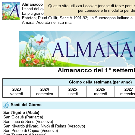
Almanacco del 1° settembre - Santi del giorno
Questo sito utilizza i cookie (anche di terze parti 
I santi del giorno, eventi storici, successi sportivi, anniversari e 
per conoscere le modalità per disa
La più grande tempesta solare registrata; Nelle sale il primo film
Estefan; Ruud Gullit; Serie A 1991-92; La Supercoppa italiana al
Amaral; Adorata nemica mia
Almanacco del 1° settem
Giorno della settimana (per anno)
2023
2024
2025
2026
2027
venerdì
domenica
lunedì
martedì
mercole
Santi del Giorno
Sant'Egidio (Abate)
San Giosuè (Patriarca)
San Lupo di Sens (Vescovo)
San Nivardo (Nivard, Nivo) di Reims (Vescovo)
San Prisco di Capua (Vescovo)