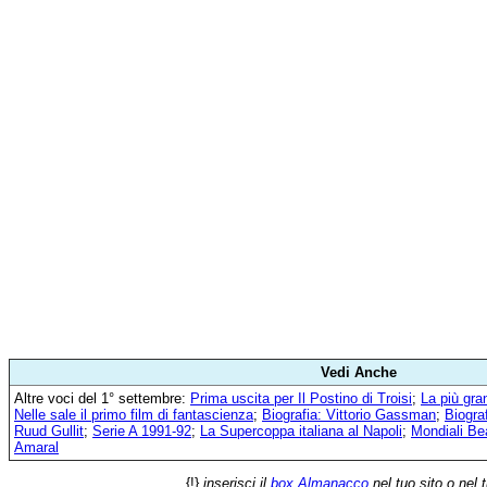
Vedi Anche
Altre voci del 1° settembre:
Prima uscita per Il Postino di Troisi
;
La più gra
Nelle sale il primo film di fantascienza
;
Biografia: Vittorio Gassman
;
Biogra
Ruud Gullit
;
Serie A 1991-92
;
La Supercoppa italiana al Napoli
;
Mondiali B
Amaral
{!}
inserisci il
box Almanacco
nel tuo sito o nel 