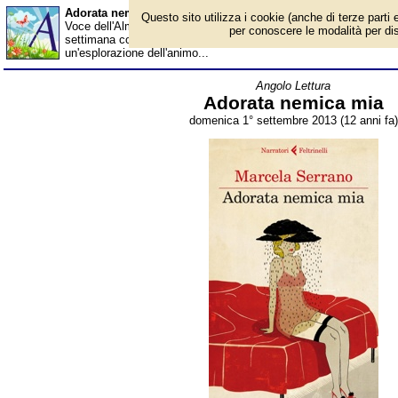
Adorata nemica mia - Almanacco
Questo sito utilizza i cookie (anche di terze parti e
Voce dell'Almanacco del 1° settembre, per la rubrica 'Angolo Let
per conoscere le modalità per disab
settimana consigliamo l'ultimo romanzo della nota scrittrice cil
un'esplorazione dell'animo...
Angolo Lettura
Adorata nemica mia
domenica 1° settembre 2013 (12 anni fa)