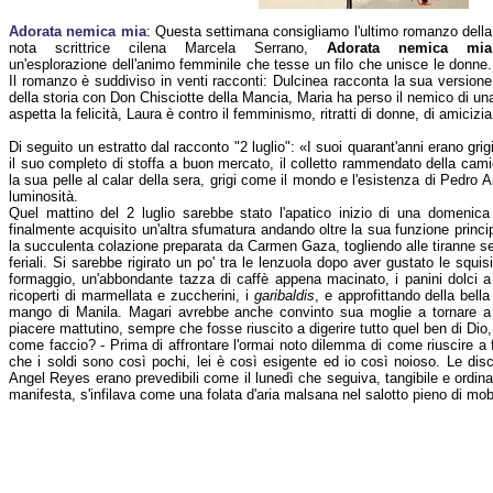
Adorata nemica mia
: Questa settimana consigliamo l'ultimo romanzo della
nota scrittrice cilena Marcela Serrano,
Adorata nemica mia
un'esplorazione dell'animo femminile che tesse un filo che unisce le donne.
Il romanzo è suddiviso in venti racconti: Dulcinea racconta la sua versione
della storia con Don Chisciotte della Mancia, Maria ha perso il nemico di una v
aspetta la felicità, Laura è contro il femminismo, ritratti di donne, di amicizia
Di seguito un estratto dal racconto "2 luglio": «I suoi quarant'anni erano grig
il suo completo di stoffa a buon mercato, il colletto rammendato della cam
la sua pelle al calar della sera, grigi come il mondo e l'esistenza di Pedro
luminosità.
Quel mattino del 2 luglio sarebbe stato l'apatico inizio di una domenica 
finalmente acquisito un'altra sfumatura andando oltre la sua funzione princi
la succulenta colazione preparata da Carmen Gaza, togliendo alle tiranne sei 
feriali. Si sarebbe rigirato un po' tra le lenzuola dopo aver gustato le squis
formaggio, un'abbondante tazza di caffè appena macinato, i panini dolci a 
ricoperti di marmellata e zuccherini, i
garibaldis
, e approfittando della bell
mango di Manila. Magari avrebbe anche convinto sua moglie a tornare a l
piacere mattutino, sempre che fosse riuscito a digerire tutto quel ben di Dio,
come faccio? - Prima di affrontare l'ormai noto dilemma di come riuscire a far
che i soldi sono così pochi, lei è così esigente ed io così noioso. Le di
Angel Reyes erano prevedibili come il lunedì che seguiva, tangibile e ordina
manifesta, s'infilava come una folata d'aria malsana nel salotto pieno di mobili