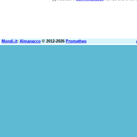
Mondi.it
:
Almanacco
© 2012-2026
Prometheo