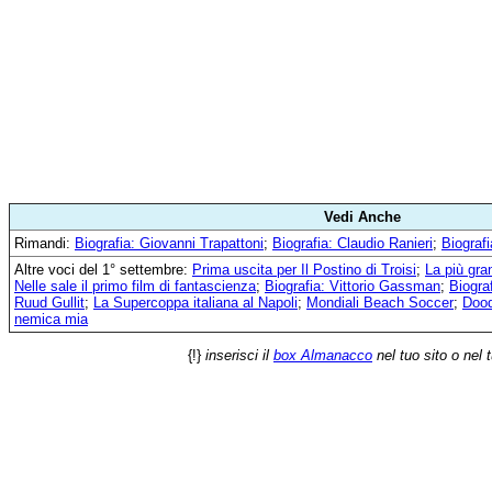
Vedi Anche
Rimandi:
Biografia: Giovanni Trapattoni
;
Biografia: Claudio Ranieri
;
Biograf
Altre voci del 1° settembre:
Prima uscita per Il Postino di Troisi
;
La più gra
Nelle sale il primo film di fantascienza
;
Biografia: Vittorio Gassman
;
Biogra
Ruud Gullit
;
La Supercoppa italiana al Napoli
;
Mondiali Beach Soccer
;
Dood
nemica mia
{!}
inserisci il
box Almanacco
nel tuo sito o nel 