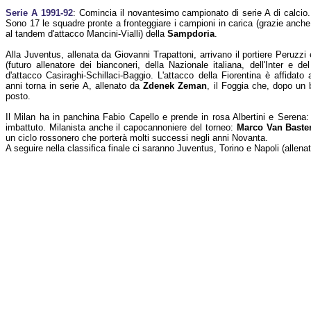
Serie A 1991-92
: Comincia il novantesimo campionato di serie A di calcio.
Sono 17 le squadre pronte a fronteggiare i campioni in carica (grazie anche
al tandem d'attacco Mancini-Vialli) della
Sampdoria
.
Alla Juventus, allenata da Giovanni Trapattoni, arrivano il portiere Peruzzi
(futuro allenatore dei bianconeri, della Nazionale italiana, dell'Inter e de
d'attacco Casiraghi-Schillaci-Baggio. L'attacco della Fiorentina è affidato a
anni torna in serie A, allenato da
Zdenek Zeman
, il Foggia che, dopo un
posto.
Il Milan ha in panchina Fabio Capello e prende in rosa Albertini e Serena:
imbattuto. Milanista anche il capocannoniere del torneo:
Marco Van Baste
un ciclo rossonero che porterà molti successi negli anni Novanta.
A seguire nella classifica finale ci saranno Juventus, Torino e Napoli (allena