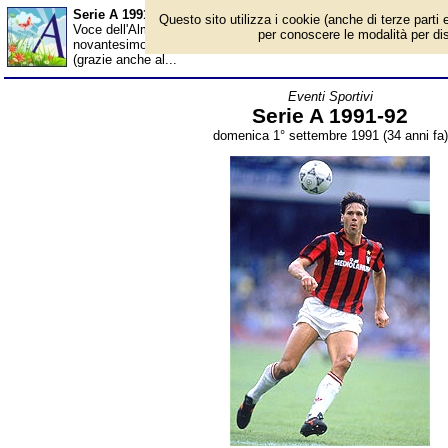
Serie A 1991-92 - Almanacco
Questo sito utilizza i cookie (anche di terze parti e
Voce dell'Almanacco del 1° settembre, per la rubrica 'Eventi Spor
per conoscere le modalità per disab
novantesimo campionato di serie A di calcio. Sono 17 le squadre 
(grazie anche al...
Eventi Sportivi
Serie A 1991-92
domenica 1° settembre 1991 (34 anni fa)