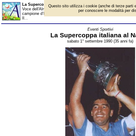
La Supercoppa italiana al Napoli - Almanacco
Questo sito utilizza i cookie (anche di terze parti e
Voce dell'Almanacco del 1° settembre, per la rubrica 'Eventi Sport
per conoscere le modalità per disab
campione d’Italia, conquista la Supercoppa italiana battendo per 5
Il...
Eventi Sportivi
La Supercoppa italiana al N
sabato 1° settembre 1990 (35 anni fa)