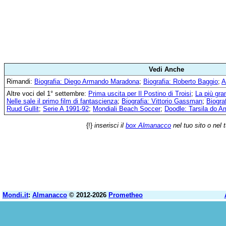
Vedi Anche
Rimandi:
Biografia: Diego Armando Maradona
;
Biografia: Roberto Baggio
;
A
Altre voci del 1° settembre:
Prima uscita per Il Postino di Troisi
;
La più gra
Nelle sale il primo film di fantascienza
;
Biografia: Vittorio Gassman
;
Biogra
Ruud Gullit
;
Serie A 1991-92
;
Mondiali Beach Soccer
;
Doodle: Tarsila do A
{!}
inserisci il
box Almanacco
nel tuo sito o nel 
Mondi.it
:
Almanacco
© 2012-2026
Prometheo