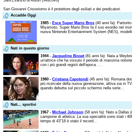
Sant'Evanzio di Autun (Vescovo)
San Giovanni Crisostomo è il protettore degli esiliati e dei predicatori.
Accadde Oggi
1985 -
Esce Super Mario Bros
(40 anni fa): Partorit
Miyamoto, Super Mario Bros fa il suo esordio nel mon
nuova Nintendo Entertainment System (NES), modello d
Nati in questo giorno
1944 -
Jacqueline Bisset
(81 anni fa): Nata a Weybridg
un'attrice che ha vissuto il periodo di massima notori
con i più grandi registi dell'epoca. ...
1980 -
Cristiana Capotondi
(45 anni fa): Romana doc, 
più ricercate della nuova generazione, attiva sia in T
quando debutta sul piccolo schermo nella serie...
Nati... sportivi
1967 -
Michael Johnson
(58 anni fa): Nato a Dallas 
campione di atletica. La sua specialità sono stati i 40
tempo di 43”18 è stato il record...