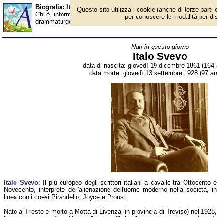
Biografia: Italo Svevo - Almanacco
Questo sito utilizza i cookie (anche di terze parti e
Chi è, informazioni, foto, qual è la data di nascita, dove è nato, 
per conoscere le modalità per disab
drammaturgo italiano. Breve biografia. Voce dell'Almanacco.
Nati in questo giorno
Italo Svevo
data di nascita: giovedì 19 dicembre 1861 (164 
data morte: giovedì 13 settembre 1928 (97 ann
Italo Svevo
: Il più europeo degli scrittori italiani a cavallo tra Ottocento e
Novecento, interprete dell'alienazione dell'uomo moderno nella società, in
linea con i coevi Pirandello, Joyce e Proust.
Nato a Trieste e morto a Motta di Livenza (in provincia di Treviso) nel 1928,