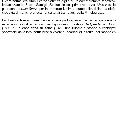
il vero norme era Aron Hector Schmitz (figlio di un commerciante tedesco),
italianizzato in Ettore Samigli. Scelse fin dal primo romanzo,
Una vita
, lo
pseudonimo
Italo Svevo
per interpretare l'anima cosmopolita della sua città,
crocevia di traffici e di scambi culturali tra i paesi della Mitteleuropa.
Le disavventure economiche della famiglia lo spinsero ad accettare a malin
recensioni teatrali ed articoli per il quotidiano triestino
L'Indipendente
. Dopo 
(1898) e
La coscienza di zeno
(1923) una trilogia a sfondo autobiografic
sopraffatti dalla loro inettitudine a vivere e incapaci di inserirsi nel mondo ch