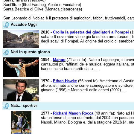
Sant'Emiliano (Vescovo)
Sant'Iltuto (Iltud Farchog, Abate e Fondatore)
Santa Beatrice di Olive (Monaca cistercense)
San Leonardo di Noblac è il protettore di agricoltori, fabbri, fruttivendoli, car
Accadde Oggi
2010 -
Crolla la palestra dei gladiatori a Pompei
(15
sabato 6 novembre viene giù la schola armaturaum, la s
degli scavi di Pompei. All'origine del crollo ci sarebber
Nati in questo giorno
1954 -
Mango
(71 anni fa): Nato a Lagonegro, in prov
cantautori più raffinati delle musica leggera italiana,
hanno inciso brani scritti da lui. ...
1970 -
Ethan Hawke
(55 anni fa): Americano di Austin
attore, stimato anche come sceneggiatore e scrittore,
giovane (1996) e Mercoledì delle ceneri (2002)....
Nati... sportivi
1977 -
Richard Mason Rocca
(48 anni fa): Nato ad H
statunitense di circa due metri, dal 2004 con passapor
Napoli, Milano, Bologna e, dalla stagione 2013/14, n