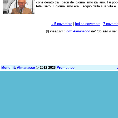
considerato tra i padri del giornalismo italiano. Fu p
televisivo. Il giornalismo era il sogno della sua vita e..
« 5 novembre
|
Indice novembre
|
7 novemb
{!}
inserisci il
box Almanacco
nel tuo sito o nel 
Mondi.it
:
Almanacco
© 2012-2026
Prometheo