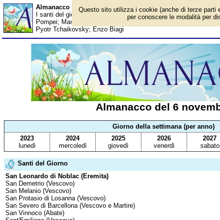
Almanacco del 6 novembre - Santi del giorno
Questo sito utilizza i cookie (anche di terze parti 
I santi del giorno, eventi storici, successi sportivi, anniversari e c
per conoscere le modalità per disa
Pompei; Mango; Ethan Hawke; Richard Mason Rocca; Mondiali d
Pyotr Tchaikovsky; Enzo Biagi
Almanacco del 6 novem
Giorno della settimana (per anno)
2023
2024
2025
2026
2027
lunedì
mercoledì
giovedì
venerdì
sabato
Santi del Giorno
San Leonardo di Noblac (Eremita)
San Demetrio (Vescovo)
San Melanio (Vescovo)
San Protasio di Losanna (Vescovo)
San Severo di Barcellona (Vescovo e Martire)
San Vinnoco (Abate)