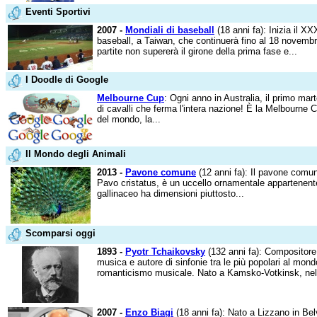
Eventi Sportivi
2007 -
Mondiali di baseball
(18 anni fa): Inizia il X
baseball, a Taiwan, che continuerà fino al 18 novembre.
partite non supererà il girone della prima fase e...
I Doodle di Google
Melbourne Cup
: Ogni anno in Australia, il primo mar
di cavalli che ferma l'intera nazione! È la Melbourne 
del mondo, la...
Il Mondo degli Animali
2013 -
Pavone comune
(12 anni fa): Il pavone comun
Pavo cristatus, è un uccello ornamentale appartenente
gallinaceo ha dimensioni piuttosto...
Scomparsi oggi
1893 -
Pyotr Tchaikovsky
(132 anni fa): Compositore 
musica e autore di sinfonie tra le più popolari al mondo,
romanticismo musicale. Nato a Kamsko-Votkinsk, nell
2007 -
Enzo Biagi
(18 anni fa): Nato a Lizzano in Bel