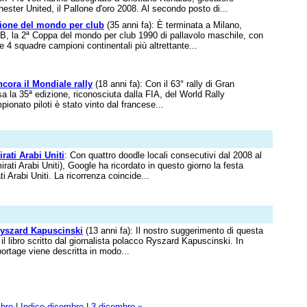
ster United, il Pallone d'oro 2008. Al secondo posto di...
one del mondo per club
(35 anni fa): È terminata a Milano,
VB, la 2ª Coppa del mondo per club 1990 di pallavolo maschile, con
e 4 squadre campioni continentali più altrettante...
cora il Mondiale rally
(18 anni fa): Con il 63° rally di Gran
a la 35ª edizione, riconosciuta dalla FIA, del World Rally
ionato piloti è stato vinto dal francese...
rati Arabi Uniti
: Con quattro doodle locali consecutivi dal 2008 al
mirati Arabi Uniti), Google ha ricordato in questo giorno la festa
i Arabi Uniti. La ricorrenza coincide...
yszard Kapuscinski
(13 anni fa): Il nostro suggerimento di questa
il libro scritto dal giornalista polacco Ryszard Kapuscinski. In
portage viene descritta in modo...
mbre
|
Indice dicembre
|
3 dicembre »