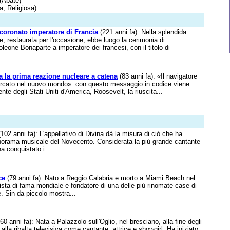
 (Abate)
a, Religiosa)
coronato imperatore di Francia
(221 anni fa): Nella splendida
, restaurata per l'occasione, ebbe luogo la cerimonia di
leone Bonaparte a imperatore dei francesi, con il titolo di
..
 la prima reazione nucleare a catena
(83 anni fa): «Il navigatore
arcato nel nuovo mondo»: con questo messaggio in codice viene
te degli Stati Uniti d'America, Roosevelt, la riuscita...
102 anni fa): L'appellativo di Divina dà la misura di ciò che ha
norama musicale del Novecento. Considerata la più grande cantante
 ha conquistato i...
ce
(79 anni fa): Nato a Reggio Calabria e morto a Miami Beach nel
lista di fama mondiale e fondatore di una delle più rinomate case di
e. Sin da piccolo mostra...
60 anni fa): Nata a Palazzolo sull'Oglio, nel bresciano, alla fine degli
alla ribalta televisiva come cantante, attrice e showgirl. Ha iniziato