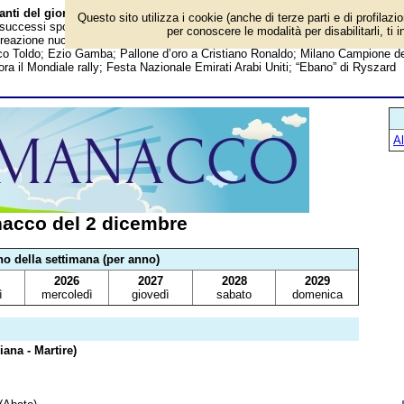
nti del giorno
Questo sito utilizza i cookie (anche di terze parti e di profilazi
i, successi sportivi, anniversari e curiosità: Napoleone incoronato imperatore di
per conoscere le modalità per disabilitarli, ti 
 reazione nucleare a catena; Maria Callas; Gianni Versace; Luisa Corna; Britn
o Toldo; Ezio Gamba; Pallone d’oro a Cristiano Ronaldo; Milano Campione de
a il Mondiale rally; Festa Nazionale Emirati Arabi Uniti; “Ebano” di Ryszard
A
acco del 2 dicembre
no della settimana (per anno)
2026
2027
2028
2029
ì
mercoledì
giovedì
sabato
domenica
ana - Martire)