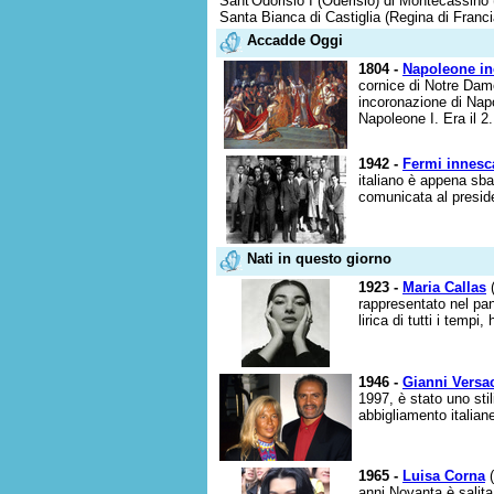
Sant'Odorisio I (Oderisio) di Montecassino
Santa Bianca di Castiglia (Regina di Franci
Accadde Oggi
1804 -
Napoleone in
cornice di Notre Dame
incoronazione di Napo
Napoleone I. Era il 2.
1942 -
Fermi innesca
italiano è appena sb
comunicata al presiden
Nati in questo giorno
1923 -
Maria Callas
(
rappresentato nel pa
lirica di tutti i tempi,
1946 -
Gianni Versa
1997, è stato uno sti
abbigliamento italian
1965 -
Luisa Corna
(
anni Novanta è salita 