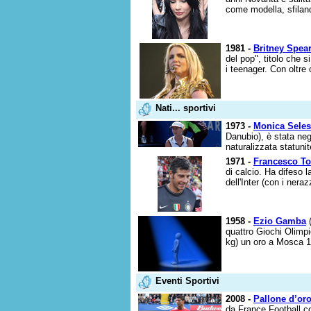
come modella, sfiland
1981 -
Britney Spea
del pop", titolo che s
i teenager. Con oltre 
Nati... sportivi
1973 -
Monica Seles
Danubio), è stata ne
naturalizzata statuni
1971 -
Francesco To
di calcio. Ha difeso l
dell'Inter (con i neraz
1958 -
Ezio Gamba
(
quattro Giochi Olimpi
kg) un oro a Mosca 1
Eventi Sportivi
2008 -
Pallone d’or
da France Football c