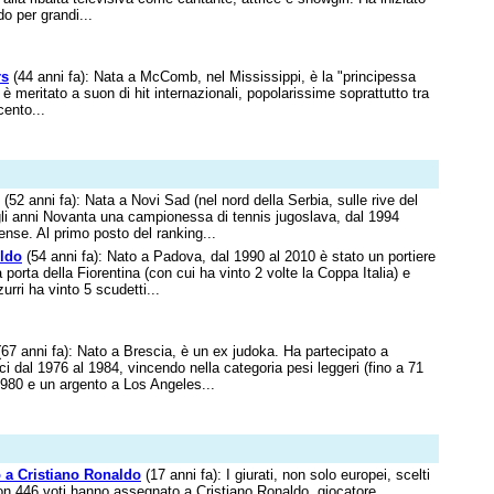
o per grandi...
rs
(44 anni fa): Nata a McComb, nel Mississippi, è la "principessa
i è meritato a suon di hit internazionali, popolarissime soprattutto tra
cento...
(52 anni fa): Nata a Novi Sad (nel nord della Serbia, sulle rive del
gli anni Novanta una campionessa di tennis jugoslava, dal 1994
tense. Al primo posto del ranking...
ldo
(54 anni fa): Nato a Padova, dal 1990 al 2010 è stato un portiere
a porta della Fiorentina (con cui ha vinto 2 volte la Coppa Italia) e
zurri ha vinto 5 scudetti...
67 anni fa): Nato a Brescia, è un ex judoka. Ha partecipato a
ci dal 1976 al 1984, vincendo nella categoria pesi leggeri (fino a 71
980 e un argento a Los Angeles...
o a Cristiano Ronaldo
(17 anni fa): I giurati, non solo europei, scelti
on 446 voti hanno assegnato a Cristiano Ronaldo, giocatore