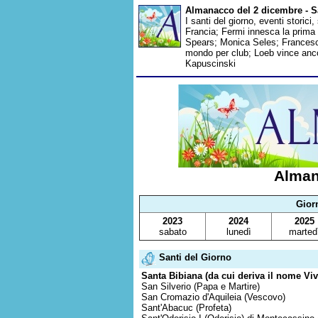
Almanacco del 2 dicembre - Sa
I santi del giorno, eventi storic
Francia; Fermi innesca la prima
Spears; Monica Seles; Francesc
mondo per club; Loeb vince ancor
Kapuscinski
Alman
Gior
2023
2024
2025
sabato
lunedì
marted
Santi del Giorno
Santa Bibiana (da cui deriva il nome Vivi
San Silverio (Papa e Martire)
San Cromazio d'Aquileia (Vescovo)
Sant'Abacuc (Profeta)