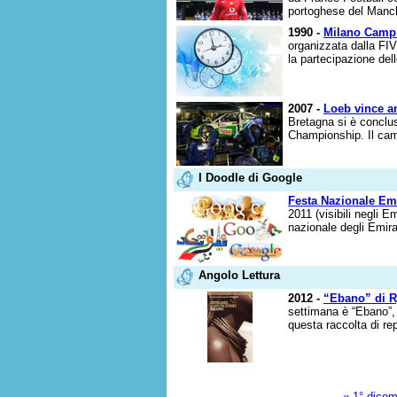
portoghese del Manche
1990 -
Milano Campi
organizzata dalla FI
la partecipazione dell
2007 -
Loeb vince an
Bretagna si è conclus
Championship. Il camp
I Doodle di Google
Festa Nazionale Emi
2011 (visibili negli E
nazionale degli Emirat
Angolo Lettura
2012 -
“Ebano” di R
settimana è “Ebano”, 
questa raccolta di re
« 1° dice