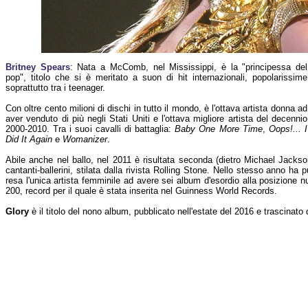
Britney Spears
: Nata a McComb, nel Mississippi, è la "principessa del
pop", titolo che si è meritato a suon di hit internazionali, popolarissime
soprattutto tra i teenager.
Con oltre cento milioni di dischi in tutto il mondo, è l'ottava artista donna ad
aver venduto di più negli Stati Uniti e l'ottava migliore artista del decennio
2000-2010. Tra i suoi cavalli di battaglia:
Baby One More Time
,
Oops!... I
Did It Again
e
Womanizer
.
Abile anche nel ballo, nel 2011 è risultata seconda (dietro Michael Jackson)
cantanti-ballerini, stilata dalla rivista Rolling Stone. Nello stesso anno ha 
resa l'unica artista femminile ad avere sei album d'esordio alla posizione n
200, record per il quale è stata inserita nel Guinness World Records.
Glory
è il titolo del nono album, pubblicato nell'estate del 2016 e trascinato