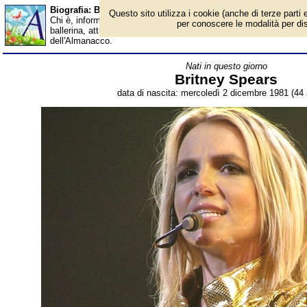
Biografia: Britney Spears - età - Almanacco
Questo sito utilizza i cookie (anche di terze parti e
Chi è, informazioni, foto, qual è la data di nascita, età, dove è 
per conoscere le modalità per disab
ballerina, attrice, stilista, cantautrice e personaggio televisivo s
dell'Almanacco.
Nati in questo giorno
Britney Spears
data di nascita: mercoledì 2 dicembre 1981 (44 