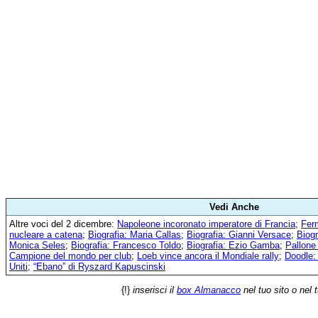
Vedi Anche
Altre voci del 2 dicembre:
Napoleone incoronato imperatore di Francia
;
Ferm
nucleare a catena
;
Biografia: Maria Callas
;
Biografia: Gianni Versace
;
Biogr
Monica Seles
;
Biografia: Francesco Toldo
;
Biografia: Ezio Gamba
;
Pallone
Campione del mondo per club
;
Loeb vince ancora il Mondiale rally
;
Doodle:
Uniti
;
“Ebano” di Ryszard Kapuscinski
{!}
inserisci il
box Almanacco
nel tuo sito o nel 