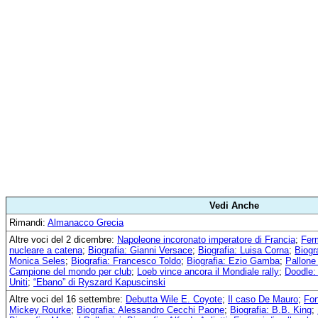
Vedi Anche
Rimandi:
Almanacco Grecia
Altre voci del 2 dicembre:
Napoleone incoronato imperatore di Francia
;
Ferm
nucleare a catena
;
Biografia: Gianni Versace
;
Biografia: Luisa Corna
;
Biogr
Monica Seles
;
Biografia: Francesco Toldo
;
Biografia: Ezio Gamba
;
Pallone
Campione del mondo per club
;
Loeb vince ancora il Mondiale rally
;
Doodle:
Uniti
;
“Ebano” di Ryszard Kapuscinski
Altre voci del 16 settembre:
Debutta Wile E. Coyote
;
Il caso De Mauro
;
Fon
Mickey Rourke
;
Biografia: Alessandro Cecchi Paone
;
Biografia: B.B. King
;