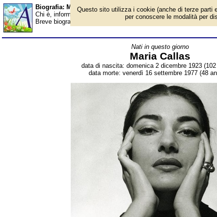
Biografia: Maria Callas - Almanacco
Questo sito utilizza i cookie (anche di terze parti e
Chi è, informazioni, foto, qual è la data di nascita, dove è nato,
per conoscere le modalità per disab
Breve biografia. Voce dell'Almanacco.
Nati in questo giorno
Maria Callas
data di nascita: domenica 2 dicembre 1923 (102 
data morte: venerdì 16 settembre 1977 (48 ann