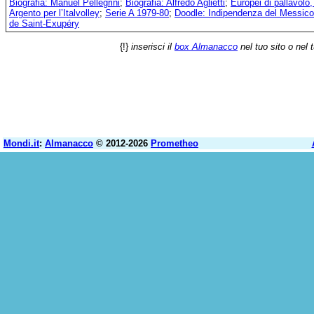
Biografia: Manuel Pellegrini
;
Biografia: Alfredo Aglietti
;
Europei di pallavolo, l
Argento per l’Italvolley
;
Serie A 1979-80
;
Doodle: Indipendenza del Messico
de Saint-Exupéry
{!}
inserisci il
box Almanacco
nel tuo sito o nel 
Mondi.it
:
Almanacco
© 2012-2026
Prometheo