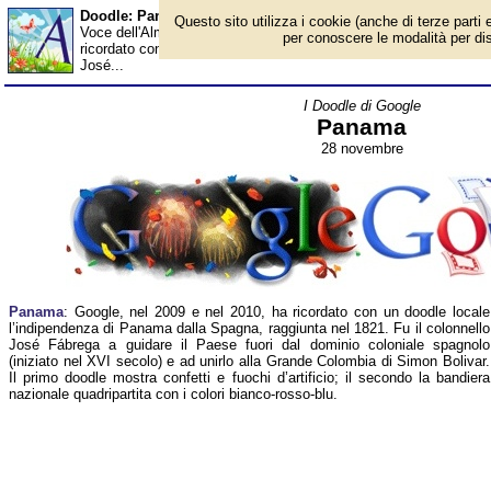
Doodle: Panama - Almanacco
Questo sito utilizza i cookie (anche di terze parti e
Voce dell'Almanacco del 28 novembre, per la rubrica 'I Doodle di
per conoscere le modalità per disab
ricordato con un doodle locale l’indipendenza di Panama dalla Sp
José...
I Doodle di Google
Panama
28 novembre
Panama
: Google, nel 2009 e nel 2010, ha ricordato con un doodle locale
l’indipendenza di Panama dalla Spagna, raggiunta nel 1821. Fu il colonnello
José Fábrega a guidare il Paese fuori dal dominio coloniale spagnolo
(iniziato nel XVI secolo) e ad unirlo alla Grande Colombia di Simon Bolivar.
Il primo doodle mostra confetti e fuochi d’artificio; il secondo la bandiera
nazionale quadripartita con i colori bianco-rosso-blu.