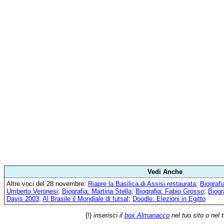
Vedi Anche
Altre voci del 28 novembre:
Riapre la Basilica di Assisi restaurata
;
Biografi
Umberto Veronesi
;
Biografia: Martina Stella
;
Biografia: Fabio Grosso
;
Biogr
Davis 2003
;
Al Brasile il Mondiale di futsal
;
Doodle: Elezioni in Egitto
{!}
inserisci il
box Almanacco
nel tuo sito o nel 