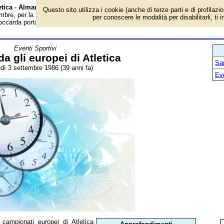
letica - Almanacco
Questo sito utilizza i cookie (anche di terze parti e di profilazi
bre, per la rubrica 'Eventi Sportivi'. Evento avvenuto 39 anni fa. I campionat
per conoscere le modalità per disabilitarli, ti 
ccarda portano all’Italia 2 ori, 6 argenti e 2 bronzi. In particolare entra nella...
Eventi Sportivi
a gli europei di Atletica
San
dì 3 settembre 1986 (39 anni fa)
Ev
 campionati europei di Atletica