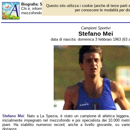
Biografia: Stefano Mei - età - Almanacco
Questo sito utilizza i cookie (anche di terze parti e
Chi è, informazioni, foto, qual è la data di nascita, età, dove è n
per conoscere le modalità per disab
mezzofondo e fondo, dirigente sportivo. Breve biografia. Voce d
Campioni Sportivi
Stefano Mei
data di nascita: domenica 3 febbraio 1963 (63 a
Stefano Mei
: Nato a La Spezia, è stato un campione di atletica leggera,
inizialmente impegnato nel mezzofondo e poi specialista dei 10.000 metri
piani. Ha stabilito numerosi record, anche a livello giovanile, su varie
distanze.