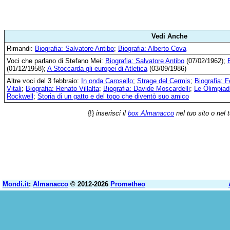
Vedi Anche
Rimandi:
Biografia: Salvatore Antibo
;
Biografia: Alberto Cova
Voci che parlano di Stefano Mei:
Biografia: Salvatore Antibo
(07/02/1962);
(01/12/1958);
A Stoccarda gli europei di Atletica
(03/09/1986)
Altre voci del 3 febbraio:
In onda Carosello
;
Strage del Cermis
;
Biografia: 
Vitali
;
Biografia: Renato Villalta
;
Biografia: Davide Moscardelli
;
Le Olimpiad
Rockwell
;
Storia di un gatto e del topo che diventò suo amico
{!}
inserisci il
box Almanacco
nel tuo sito o nel 
Mondi.it
:
Almanacco
© 2012-2026
Prometheo