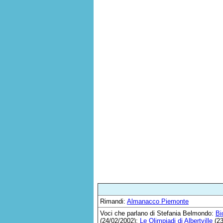
Rimandi:
Almanacco Piemonte
Voci che parlano di Stefania Belmondo:
Bi
(24/02/2002);
Le Olimpiadi di Albertville
(23