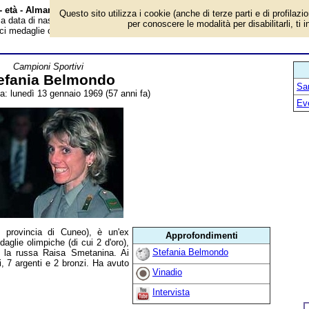
- età - Almanacco
Questo sito utilizza i cookie (anche di terze parti e di profilazi
 la data di nascita, età, dove è nato, cosa ha fatto Stefania Belmondo, ex
per conoscere le modalità per disabilitarli, ti 
dieci medaglie olimpiche. Breve biografia. Voce dell'Almanacco.
Campioni Sportivi
efania Belmondo
San
ta: lunedì 13 gennaio 1969 (57 anni fa)
Ev
 provincia di Cuneo), è un'ex
Approfondimenti
aglie olimpiche (di cui 2 d'oro),
Stefania Belmondo
 la russa Raisa Smetanina. Ai
i, 7 argenti e 2 bronzi. Ha avuto
Vinadio
Intervista