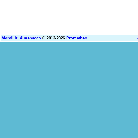
Mondi.it
:
Almanacco
© 2012-2026
Prometheo