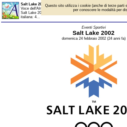
Salt Lake 2002 - Almanacco
Questo sito utilizza i cookie (anche di terze parti e
Voce dell'Almanacco del 24 febbraio, per la rubrica 'Eventi Sporti
per conoscere le modalità per disab
Salt Lake 2002, dopo 78 competizioni in 15 sport, si sono conclu
italiana: 4...
Eventi Sportivi
Salt Lake 2002
domenica 24 febbraio 2002 (24 anni fa)