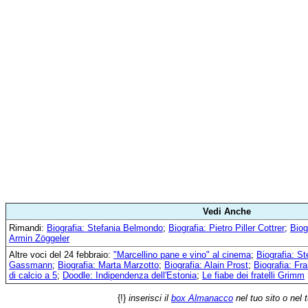
Vedi Anche
Rimandi:
Biografia: Stefania Belmondo
;
Biografia: Pietro Piller Cottrer
;
Biog
Armin Zöggeler
Altre voci del 24 febbraio:
"Marcellino pane e vino" al cinema
;
Biografia: S
Gassmann
;
Biografia: Marta Marzotto
;
Biografia: Alain Prost
;
Biografia: Fr
di calcio a 5
;
Doodle: Indipendenza dell'Estonia
;
Le fiabe dei fratelli Grimm
{!}
inserisci il
box Almanacco
nel tuo sito o nel 