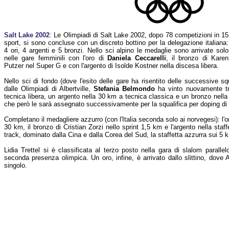
Salt Lake 2002
: Le Olimpiadi di Salt Lake 2002, dopo 78 competizioni in 15
sport, si sono concluse con un discreto bottino per la delegazione italiana:
4 ori, 4 argenti e 5 bronzi. Nello sci alpino le medaglie sono arrivate solo
nelle gare femminili con l'oro di
Daniela Ceccarelli
, il bronzo di Karen
Putzer nel Super G e con l'argento di Isolde Kostner nella discesa libera.
Nello sci di fondo (dove l'esito delle gare ha risentito delle successive s
dalle Olimpiadi di Albertville,
Stefania Belmondo
ha vinto nuovamente tr
tecnica libera, un argento nella 30 km a tecnica classica e un bronzo nell
che però le sarà assegnato successivamente per la squalifica per doping di 
Completano il medagliere azzurro (con l'Italia seconda solo ai norvegesi): l'
30 km, il bronzo di Cristian Zorzi nello sprint 1,5 km e l'argento nella sta
track, dominato dalla Cina e dalla Corea del Sud, la staffetta azzurra sui 5 k
Lidia Trettel si è classificata al terzo posto nella gara di slalom paralle
seconda presenza olimpica. Un oro, infine, è arrivato dallo slittino, dove 
singolo.