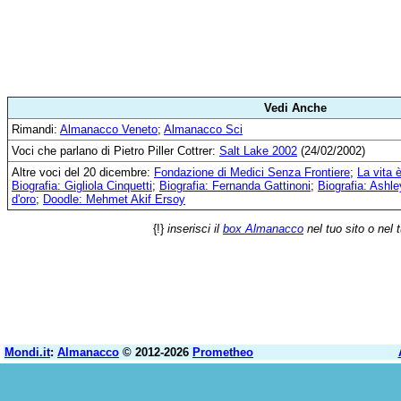
Vedi Anche
Rimandi:
Almanacco Veneto
;
Almanacco Sci
Voci che parlano di Pietro Piller Cottrer:
Salt Lake 2002
(24/02/2002)
Altre voci del 20 dicembre:
Fondazione di Medici Senza Frontiere
;
La vita 
Biografia: Gigliola Cinquetti
;
Biografia: Fernanda Gattinoni
;
Biografia: Ashl
d'oro
;
Doodle: Mehmet Akif Ersoy
{!}
inserisci il
box Almanacco
nel tuo sito o nel 
Mondi.it
:
Almanacco
© 2012-2026
Prometheo