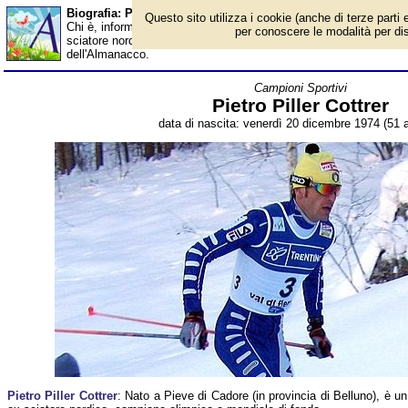
Biografia: Pietro Piller Cottrer - età - Almanacco
Questo sito utilizza i cookie (anche di terze parti e
Chi è, informazioni, foto, qual è la data di nascita, età, dove è na
per conoscere le modalità per disab
sciatore nordico italiano, campione olimpico e mondiale di fondo,
dell'Almanacco.
Campioni Sportivi
Pietro Piller Cottrer
data di nascita: venerdì 20 dicembre 1974 (51 a
Pietro Piller Cottrer
: Nato a Pieve di Cadore (in provincia di Belluno), è un