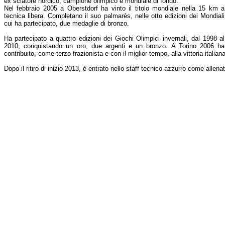
ex sciatore nordico, campione olimpico e mondiale di fondo.
Nel febbraio 2005 a Oberstdorf ha vinto il titolo mondiale nella 15 km a
tecnica libera. Completano il suo palmarès, nelle otto edizioni dei Mondiali
cui ha partecipato, due medaglie di bronzo.
Ha partecipato a quattro edizioni dei Giochi Olimpici invernali, dal 1998 al
2010, conquistando un oro, due argenti e un bronzo. A Torino 2006 ha
contribuito, come terzo frazionista e con il miglior tempo, alla vittoria italia
Dopo il ritiro di inizio 2013, è entrato nello staff tecnico azzurro come allen