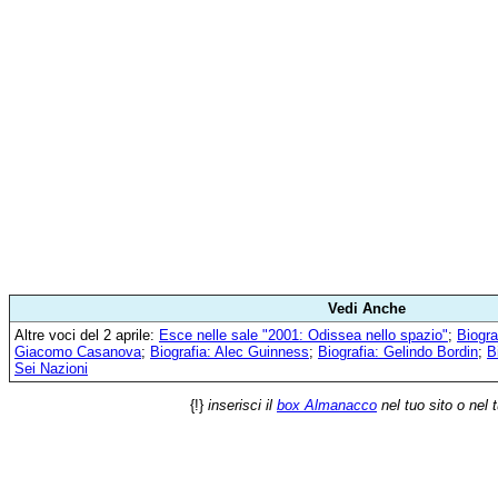
Vedi Anche
Altre voci del 2 aprile:
Esce nelle sale "2001: Odissea nello spazio"
;
Biogra
Giacomo Casanova
;
Biografia: Alec Guinness
;
Biografia: Gelindo Bordin
;
B
Sei Nazioni
{!}
inserisci il
box Almanacco
nel tuo sito o nel 