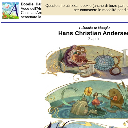
Doodle: Hans Christian Andersen - Almanacco
Questo sito utilizza i cookie (anche di terze parti e
Voce dell'Almanacco del 2 aprile, per la rubrica 'I Doodle di Googl
per conoscere le modalità per disab
Christian Andersen occupa un ruolo speciale con le sue numerose
scatenare la...
I Doodle di Google
Hans Christian Anderse
2 aprile