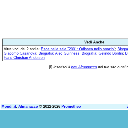
Vedi Anche
Altre voci del 2 aprile:
Esce nelle sale "2001: Odissea nello spazio"
;
Biogra
Giacomo Casanova
;
Biografia: Alec Guinness
;
Biografia: Gelindo Bordin
;
B
Hans Christian Andersen
{!}
inserisci il
box Almanacco
nel tuo sito o nel 
Mondi.it
:
Almanacco
© 2012-2026
Prometheo