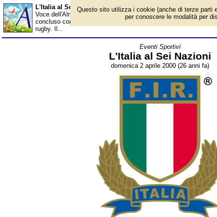
L'Italia al Sei Nazioni - Almanacco
Questo sito utilizza i cookie (anche di terze parti e
Voce dell'Almanacco del 2 aprile, per la rubrica 'Eventi Sportivi'.
per conoscere le modalità per disab
concluso con una vittoria la sua prima partecipazione al Sei Nazi
rugby. Il...
Eventi Sportivi
L'Italia al Sei Nazioni
domenica 2 aprile 2000 (26 anni fa)