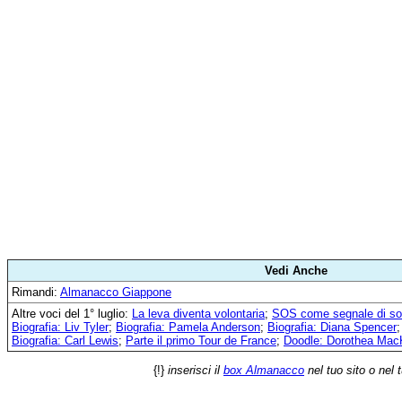
Vedi Anche
Rimandi:
Almanacco Giappone
Altre voci del 1° luglio:
La leva diventa volontaria
;
SOS come segnale di so
Biografia: Liv Tyler
;
Biografia: Pamela Anderson
;
Biografia: Diana Spencer
Biografia: Carl Lewis
;
Parte il primo Tour de France
;
Doodle: Dorothea MacK
{!}
inserisci il
box Almanacco
nel tuo sito o nel 