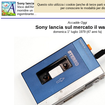
Sony lancia sul mercato il walkman - Almanacco
Questo sito utilizza i cookie (anche di terze parti e
Voce dell'Almanacco del 1° luglio, per la rubrica 'Accadde Oggi'
per conoscere le modalità per disab
inorridire un teenager qualsiasi, al pensiero di doversi portare die
ingombrante...
Accadde Oggi
Sony lancia sul mercato il w
domenica 1° luglio 1979 (47 anni fa)