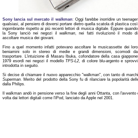
Sony lancia sul mercato il walkman
: Oggi farebbe inorridire un teenager
qualsiasi, al pensiero di doversi portare dietro quella scatola di plastica così
ingombrante rispetto ai più recenti lettori di musica digitale. Eppure quando
la Sony lanciò nei negozi il
walkman
, nei fatti rivoluzionò il modo di
ascoltare musica dei giovani.
Fino a quel momento infatti potevano ascoltare le musicassette dei loro
beniamini solo in stereo di medie e grandi dimensioni, scomodi da
trasportare. L'intuizione di Masaru Ibuka, cofondatore della casa giappones
1979 esordì nei negozi il modello
TPS-L2
, di colore blu-argento e sprovvi
introdotta in seguito.
Si decise di chiamare il nuovo apparecchio "walkman", con tanto di marchio
Superman
. Merito del prodotto della Sony fu di rilanciare la popolarità de
dalla Philips.
Il walkman andò in pensione verso la fine degli anni Ottanta, con l'avvento d
volta dai lettori digitali come l'iPod, lanciato da Apple nel 2001.