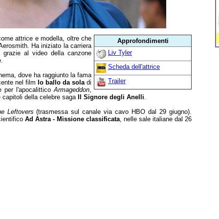
ome attrice e modella, oltre che
Approfondimenti
Aerosmith. Ha iniziato la carriera
Liv Tyler
 grazie al video della canzone
e.
Scheda dell'attrice
 cinema, dove ha raggiunto la fama
Trailer
cente nel film
Io ballo da sola
di
 per l'apocalittico
Armageddon
,
e capitoli della celebre saga
Il Signore degli Anelli
.
e Leftovers
(trasmessa sul canale via cavo HBO dal 29 giugno).
ientifico
Ad Astra - Missione classificata
, nelle sale italiane dal 26