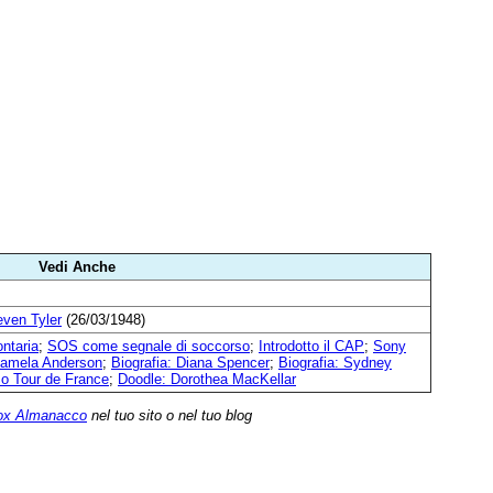
Vedi Anche
even Tyler
(26/03/1948)
ontaria
;
SOS come segnale di soccorso
;
Introdotto il CAP
;
Sony
 Pamela Anderson
;
Biografia: Diana Spencer
;
Biografia: Sydney
imo Tour de France
;
Doodle: Dorothea MacKellar
ox Almanacco
nel tuo sito o nel tuo blog