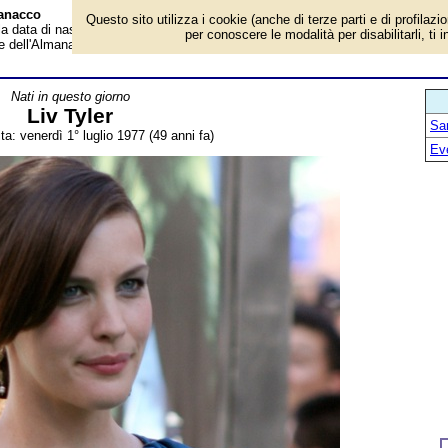
manacco
Questo sito utilizza i cookie (anche di terze parti e di profilazi
la data di nascita, età, dove è nato, cosa ha fatto Liv Tyler, attrice e modella
per conoscere le modalità per disabilitarli, ti 
e dell'Almanacco.
Nati in questo giorno
Liv Tyler
San
ta: venerdì 1° luglio 1977 (49 anni fa)
Ev