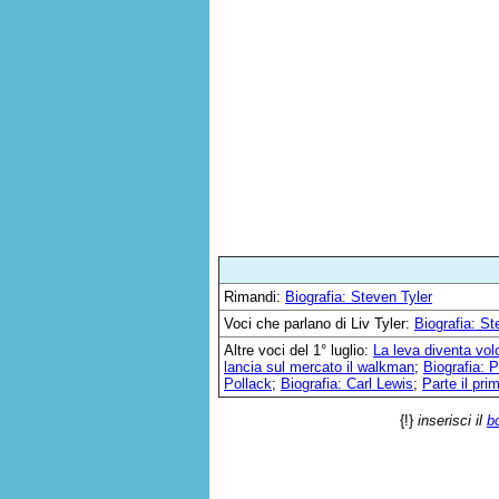
Rimandi:
Biografia: Steven Tyler
Voci che parlano di Liv Tyler:
Biografia: St
Altre voci del 1° luglio:
La leva diventa vol
lancia sul mercato il walkman
;
Biografia:
Pollack
;
Biografia: Carl Lewis
;
Parte il pr
{!}
inserisci il
b