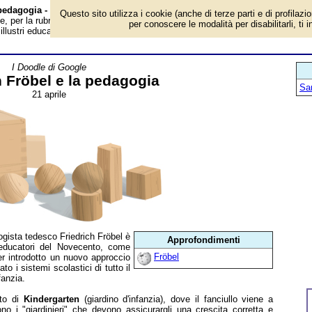
 pedagogia - Almanacco
Questo sito utilizza i cookie (anche di terze parti e di profilazi
, per la rubrica 'I Doodle di Google'. Il pedagogista tedesco Friedrich Fröbel 
per conoscere le modalità per disabilitarli, ti 
 illustri educatori del Novecento, come l'italiana Maria Montessori. Merito suo.
I Doodle di Google
h Fröbel e la pedagogia
San
21 aprile
ogista tedesco Friedrich Fröbel è
Approfondimenti
i educatori del Novecento, come
Fröbel
ver introdotto un nuovo approccio
o i sistemi scolastici di tutto il
fanzia.
tto di
Kindergarten
(giardino d'infanzia), dove il fanciullo viene a
no i "giardinieri" che devono assicurargli una crescita corretta e