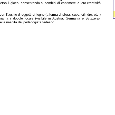
verso il gioco, consentendo ai bambini di esprimere la loro creatività
con l'ausilio di oggetti di legno (a forma di sfera, cubo, cilindro, etc.)
hiama il doodle locale (visibile in Austria, Germania e Svizzera),
della nascita del pedagogista tedesco.