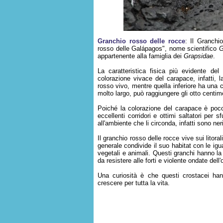
Granchio rosso delle rocce
: Il Granchi
rosso delle Galápagos", nome scientifico
G
appartenente alla famiglia dei
Grapsidae
.
La caratteristica fisica più evidente de
colorazione vivace del carapace, infatti, l
rosso vivo, mentre quella inferiore ha una 
molto largo, può raggiungere gli otto centim
Poiché la colorazione del carapace è poco
eccellenti corridori e ottimi saltatori per 
all'ambiente che li circonda, infatti sono ne
Il granchio rosso delle rocce vive sui litor
generale condivide il suo habitat con le ig
vegetali e animali. Questi granchi hanno la
da resistere alle forti e violente ondate dell
Una curiosità è che questi crostacei hann
crescere per tutta la vita.