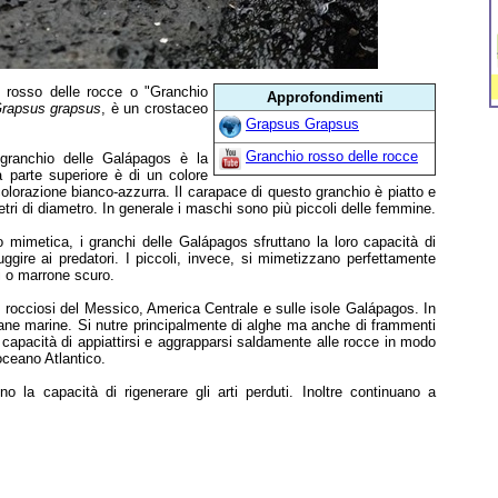
o rosso delle rocce o "Granchio
Approfondimenti
rapsus grapsus
, è un crostaceo
Grapsus Grapsus
Granchio rosso delle rocce
l granchio delle Galápagos è la
a parte superiore è di un colore
colorazione bianco-azzurra. Il carapace di questo granchio è piatto e
etri di diametro. In generale i maschi sono più piccoli delle femmine.
 mimetica, i granchi delle Galápagos sfruttano la loro capacità di
sfuggire ai predatori. I piccoli, invece, si mimetizzano perfettamente
ri o marrone scuro.
ali rocciosi del Messico, America Centrale e sulle isole Galápagos. In
uane marine. Si nutre principalmente di alghe ma anche di frammenti
 capacità di appiattirsi e aggrapparsi saldamente alle rocce in modo
'oceano Atlantico.
o la capacità di rigenerare gli arti perduti. Inoltre continuano a