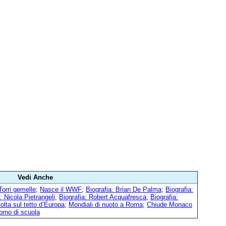
Vedi Anche
Torri gemelle
;
Nasce il WWF
;
Biografia: Brian De Palma
;
Biografia:
: Nicola Pietrangeli
;
Biografia: Robert Acquafresca
;
Biografia:
volta sul tetto d’Europa
;
Mondiali di nuoto a Roma
;
Chiude Monaco
orno di scuola