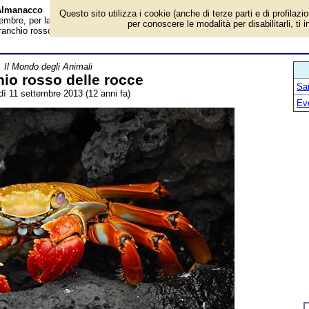
 Almanacco
Questo sito utilizza i cookie (anche di terze parti e di profilazi
mbre, per la rubrica 'Il Mondo degli Animali'. Evento avvenuto 12 anni fa. Il
per conoscere le modalità per disabilitarli, ti 
ranchio rosso delle Galápagos", nome scientifico Grapsus grapsus, è un
Il Mondo degli Animali
io rosso delle rocce
San
ì 11 settembre 2013 (12 anni fa)
Ev