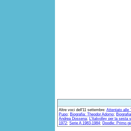
Altre voci dell'11 settembre:
Attentato alle 
Pupo
;
Biografia: Theodor Adorno
;
Biografia
Andrea Dossena
;
L’Italvolley per la sesta 
1972
;
Serie A 1983-1984
;
Doodle: Primo gi