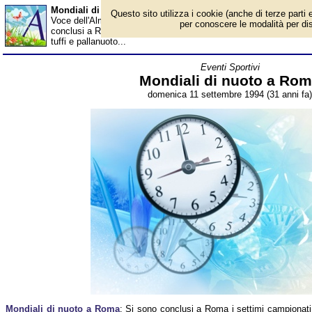
Mondiali di nuoto a Roma - Almanacco
Questo sito utilizza i cookie (anche di terze parti e
Voce dell'Almanacco dell'11 settembre, per la rubrica 'Eventi Spo
per conoscere le modalità per disab
conclusi a Roma i settimi campionati mondiali di nuoto. Alle gare
tuffi e pallanuoto...
Eventi Sportivi
Mondiali di nuoto a Ro
domenica 11 settembre 1994 (31 anni fa)
Mondiali di nuoto a Roma
: Si sono conclusi a Roma i settimi campionati