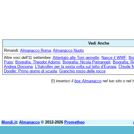
Vedi Anche
Rimandi:
Almanacco Roma
;
Almanacco Nuoto
Altre voci dell'11 settembre:
Attentato alle Torri gemelle
;
Nasce il WWF
;
Bio
Pupo
;
Biografia: Theodor Adorno
;
Biografia: Nicola Pietrangeli
;
Biografia: 
Andrea Dossena
;
L’Italvolley per la sesta volta sul tetto d’Europa
;
Chiude 
Doodle: Primo giorno di scuola
;
Granchio rosso delle rocce
{!}
inserisci il
box Almanacco
nel tuo sito o nel 
Mondi.it
:
Almanacco
© 2012-2026
Prometheo