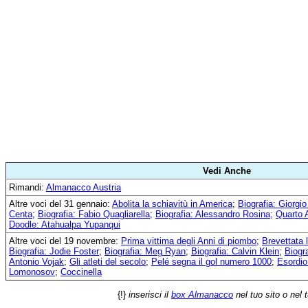
Vedi Anche
Rimandi:
Almanacco Austria
Altre voci del 31 gennaio:
Abolita la schiavitù in America
;
Biografia: Giorgi
Centa
;
Biografia: Fabio Quagliarella
;
Biografia: Alessandro Rosina
;
Quarto 
Doodle: Atahualpa Yupanqui
Altre voci del 19 novembre:
Prima vittima degli Anni di piombo
;
Brevettata 
Biografia: Jodie Foster
;
Biografia: Meg Ryan
;
Biografia: Calvin Klein
;
Biogr
Antonio Vojak
;
Gli atleti del secolo
;
Pelé segna il gol numero 1000
;
Esordio 
Lomonosov
;
Coccinella
{!}
inserisci il
box Almanacco
nel tuo sito o nel 