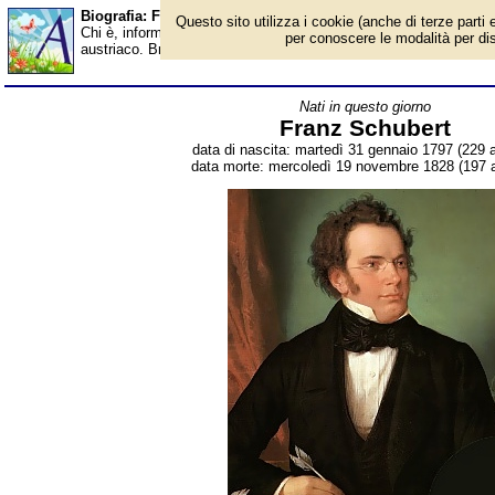
Biografia: Franz Schubert - Almanacco
Questo sito utilizza i cookie (anche di terze parti e
Chi è, informazioni, foto, qual è la data di nascita, dove è nato
per conoscere le modalità per disab
austriaco. Breve biografia. Voce dell'Almanacco.
Nati in questo giorno
Franz Schubert
data di nascita: martedì 31 gennaio 1797 (229 a
data morte: mercoledì 19 novembre 1828 (197 a