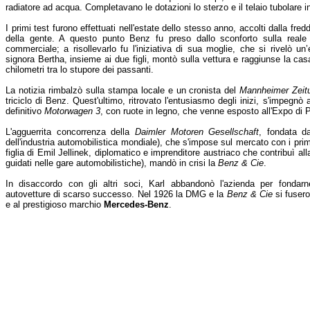
radiatore ad acqua. Completavano le dotazioni lo sterzo e il telaio tubolare i
I primi test furono effettuati nell'estate dello stesso anno, accolti dalla fre
della gente. A questo punto Benz fu preso dallo sconforto sulla reale 
commerciale; a risollevarlo fu l'iniziativa di sua moglie, che si rivelò un
signora Bertha, insieme ai due figli, montò sulla vettura e raggiunse la cas
chilometri tra lo stupore dei passanti.
La notizia rimbalzò sulla stampa locale e un cronista del
Mannheimer Zeit
triciclo di Benz. Quest'ultimo, ritrovato l'entusiasmo degli inizi, s'impegnò 
definitivo
Motorwagen 3
, con ruote in legno, che venne esposto all'Expo di P
L'agguerrita concorrenza della
Daimler Motoren Gesellschaft
, fondata 
dell'industria automobilistica mondiale), che s'impose sul mercato con i pri
figlia di Emil Jellinek, diplomatico e imprenditore austriaco che contribuì al
guidati nelle gare automobilistiche), mandò in crisi la
Benz & Cie
.
In disaccordo con gli altri soci, Karl abbandonò l'azienda per fondarne
autovetture di scarso successo. Nel 1926 la DMG e la
Benz & Cie
si fusero
e al prestigioso marchio
Mercedes-Benz
.