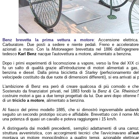
Benz brevetta la prima vettura a motore
: Accensione elettrica.
Carburatore. Due posti a sedere e niente pedali. Freno e acceleratore
azionati a mano. Con la
Motorwagen
brevettata nel 1886 dall'ingegnere
tedesco
Karl Benz
nacque l'autovettura a motore, alimentato a benzina.
Dopo i primi esperimenti di locomozione a vapore, verso la fine del XIX ci
fu un salto di qualità grazie all'introduzione di motori alimentati a gas,
benzina e diesel. Dalla prima bicicletta di
Starley
(perfezionamento del
velocipede costituito da due ruote di dimensioni differenti), si era arrivati ai p
L'ambizione di Benz era però di creare qualcosa di più comodo e che 
Sostenuto da finanziatori privati, nel 1883 fondò la
Benz & Cie. Rheinisc
costruire motori a gas a due tempi progettati da lui. Due anni dopo ottenne l
di un
triciclo a motore
, alimentato a benzina.
Al fiasco del primo modello 1885, che si dimostrò ingovernabile andand
seguito un secondo prototipo sicuro e affidabile. Brevettato con il nome
Mo
una potenza di quasi un cavallo e poteva raggiungere i 15 km/h.
A distinguerla dai modelli precedenti, semplici adattamenti di una carroz
struttura avveniristica, con accorgimenti tecnici che l'avvicinavano all'
au
montava un motore monocilindrico a quattro tempi, azionabile elettric