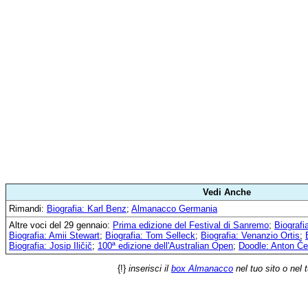
Vedi Anche
Rimandi:
Biografia: Karl Benz
;
Almanacco Germania
Altre voci del 29 gennaio:
Prima edizione del Festival di Sanremo
;
Biografi
Biografia: Amii Stewart
;
Biografia: Tom Selleck
;
Biografia: Venanzio Ortis
;
Biografia: Josip Iličič
;
100ª edizione dell'Australian Open
;
Doodle: Anton Č
{!}
inserisci il
box Almanacco
nel tuo sito o nel 