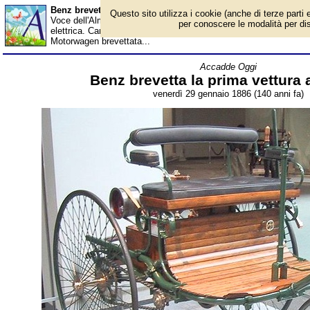
Benz brevetta la prima vettura a motore - Almanacco
Questo sito utilizza i cookie (anche di terze parti e
Voce dell'Almanacco del 29 gennaio, per la rubrica 'Accadde Ogg
per conoscere le modalità per disab
elettrica. Carburatore. Due posti a sedere e niente pedali. Freno
Motorwagen brevettata...
Accadde Oggi
Benz brevetta la prima vettura
venerdì 29 gennaio 1886 (140 anni fa)