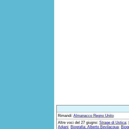
Rimandi:
Almanacco Regno Unito
Altre voci del 27 giugno:
Strage di Ustica
;
Adjani
;
Biografia: Alberto Bevilacqua
;
Biog