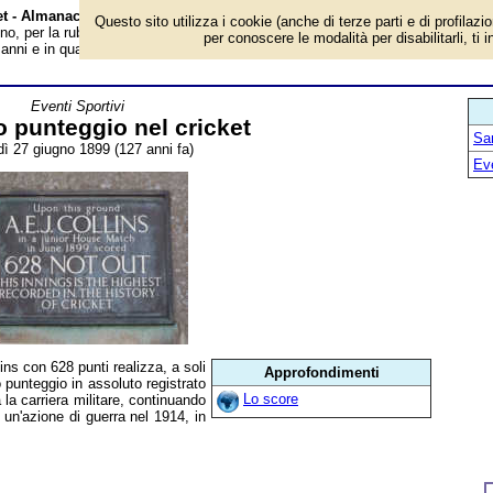
ket - Almanacco
Questo sito utilizza i cookie (anche di terze parti e di profilazi
o, per la rubrica 'Eventi Sportivi'. Evento avvenuto 127 anni fa. AEJ Collins
per conoscere le modalità per disabilitarli, ti 
anni e in quattro giorni di gara, il più alto punteggio in assoluto registrato nel..
Eventi Sportivi
to punteggio nel cricket
San
ì 27 giugno 1899 (127 anni fa)
Ev
ins con 628 punti realizza, a soli
Approfondimenti
to punteggio in assoluto registrato
Lo score
 la carriera militare, continuando
un'azione di guerra nel 1914, in