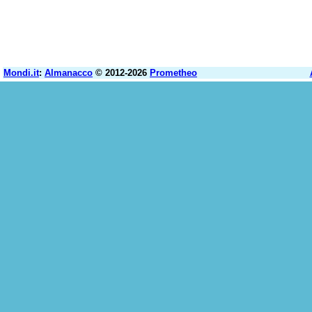
Mondi.it
:
Almanacco
© 2012-2026
Prometheo