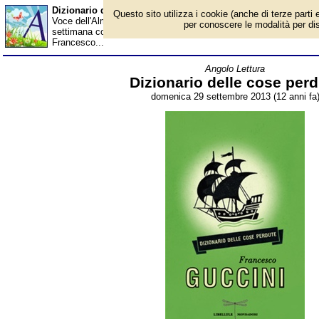
Dizionario delle cose perdute - Almanacco
Questo sito utilizza i cookie (anche di terze parti e
Voce dell'Almanacco del 29 settembre, per la rubrica 'Angolo Let
per conoscere le modalità per disab
settimana consigliamo la lettura del libro "Dizionario delle cose pe
Francesco...
Angolo Lettura
Dizionario delle cose perd
domenica 29 settembre 2013 (12 anni fa