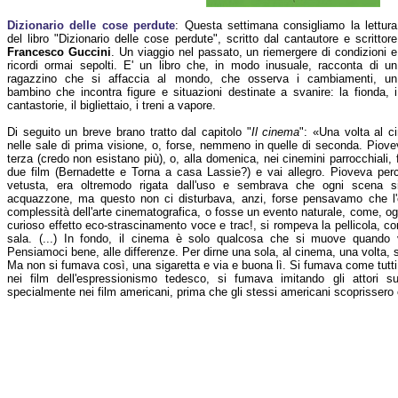
Dizionario delle cose perdute
: Questa settimana consigliamo la lettura
del libro "Dizionario delle cose perdute", scritto dal cantautore e scrittore
Francesco Guccini
. Un viaggio nel passato, un riemergere di condizioni e
ricordi ormai sepolti. E' un libro che, in modo inusuale, racconta di un
ragazzino che si affaccia al mondo, che osserva i cambiamenti, un
bambino che incontra figure e situazioni destinate a svanire: la fionda, i
cantastorie, il bigliettaio, i treni a vapore.
Di seguito un breve brano tratto dal capitolo "
Il cinema
": «Una volta al 
nelle sale di prima visione, o, forse, nemmeno in quelle di seconda. Piove
terza (credo non esistano più), o, alla domenica, nei cinemini parrocchiali, f
due film (Bernadette e Torna a casa Lassie?) e vai allegro. Pioveva perc
vetusta, era oltremodo rigata dall'uso e sembrava che ogni scena s
acquazzone, ma questo non ci disturbava, anzi, forse pensavamo che l'ef
complessità dell'arte cinematografica, o fosse un evento naturale, come, og
curioso effetto eco-strascinamento voce e trac!, si rompeva la pellicola, c
sala. (...) In fondo, il cinema è solo qualcosa che si muove quando 
Pensiamoci bene, alle differenze. Per dirne una sola, al cinema, una volta, 
Ma non si fumava così, una sigaretta e via e buona lì. Si fumava come tutti
nei film dell'espressionismo tedesco, si fumava imitando gli attori s
specialmente nei film americani, prima che gli stessi americani scoprissero