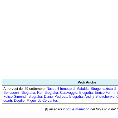
Vedi Anche
Altre voci del 29 settembre:
Nasce il fumetto di Mafalda
;
Strage nazista di
Berlusconi
;
Biografia: Raf
;
Biografia: Caravaggio
;
Biografia: Enrico Fermi
;
B
Felice Gimondi
;
Biografia: Daniel Pedrosa
;
Biografia: Andriy Shevchenko
;
O
quarti
;
Doodle: Miguel de Cervantes
{!}
inserisci il
box Almanacco
nel tuo sito o nel 