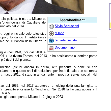
 alla politica, è nato a Milano ed
Approfondimenti
ll'onorificenza di Cavaliere del
Silvio Berlusconi
nunciato nel 2014.
Milano
t
, oggi principale polo televisivo
topoli, fondando il partito
Forza
Scheda Senato
le ne “Il Popolo della Libertà” e
Documentario
iglio (nel 1994, poi dal 2001 al
2011). La rivista Forbes, nel 2013, lo ha posizionato al settimo posto
i più ricchi del pianeta.
diziari (alcuni ancora in corso, altri prescritti o conclusi con
ondannato a quattro anni di reclusione per frode fiscale con sentenza
14 a marzo 2015, è stato in affidamento in prova ai servizi sociali. Nel
lan
dal 1986, nel 2017 attraverso la holding della sua famiglia, la
l'imprenditore cinese Li Yonghong. Nel 2018 la holding acquista il
 alla A.
tologia, scompare a Milano il 12 giugno 2023.