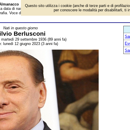
- Almanacco
Questo sito utilizza i cookie (anche di terze parti e di profilazi
 la data di nascita, dove è nato, cosa ha fatto Silvio Berlusconi, politico ed
per conoscere le modalità per disabilitarli, ti 
grafia. Voce dell'Almanacco.
Nati in questo giorno
ilvio Berlusconi
San
: martedì 29 settembre 1936 (89 anni fa)
Ev
: lunedì 12 giugno 2023 (3 anni fa)
San