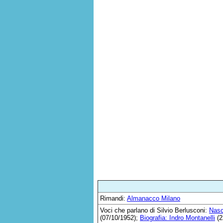
Rimandi:
Almanacco Milano
Voci che parlano di Silvio Berlusconi:
Nasc
(07/10/1952);
Biografia: Indro Montanelli
(2