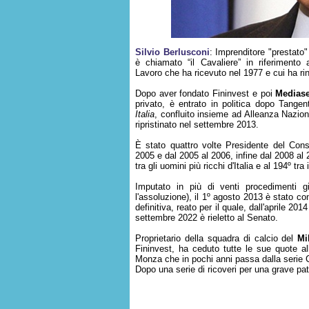
Silvio Berlusconi
: Imprenditore "prestato"
è chiamato “il Cavaliere” in riferimento a
Lavoro che ha ricevuto nel 1977 e cui ha ri
Dopo aver fondato Fininvest e poi
Mediase
privato, è entrato in politica dopo Tangen
Italia
, confluito insieme ad Alleanza Naziona
ripristinato nel settembre 2013.
È stato quattro volte Presidente del Cons
2005 e dal 2005 al 2006, infine dal 2008 al 
tra gli uomini più ricchi d'Italia e al 194º tra 
Imputato in più di venti procedimenti giu
l'assoluzione), il 1º agosto 2013 è stato c
definitiva, reato per il quale, dall'aprile 20
settembre 2022 è rieletto al Senato.
Proprietario della squadra di calcio del
Mi
Fininvest, ha ceduto tutte le sue quote al
Monza che in pochi anni passa dalla serie C
Dopo una serie di ricoveri per una grave pa