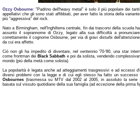
Ozzy Osbourne
: "Padrino dell'heavy metal" è solo il più popolare dei tanti
appellativi che gli sono stati affibbiati, per aver fatto la storia della variante
più "aggressiva" del rock.
Nato a Birmingham, nell'Inghilterra centrale, fin dai trascorsi della scuola ha
assunto il soprannome di Ozzy, legato alla sua difficoltà a pronunciare
correttamente il cognome Osbourne, per via di gravi disturbi dell'attenzione
da cui era affetto.
Ciò non gli ha impedito di diventare, nel ventennio '70-'80, una star inte
come frontman dei
Black Sabbath
e poi da solista, vendendo complessivamen
mondo (più della metà come solista).
La popolarità è legata anche ad atteggiamenti trasgressivi e ad eccessi d'
diversi problemi con la legge e di cui egli stesso ha fatto un successo 
Osbournes
(trasmessa su MTV dal 2002 al 2005, in assoluto la serie pi
basata sul vissuto quotidiano della sua famiglia (ad eccezione della prima fi