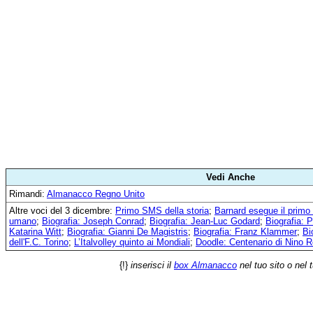
Vedi Anche
Rimandi:
Almanacco Regno Unito
Altre voci del 3 dicembre:
Primo SMS della storia
;
Barnard esegue il primo 
umano
;
Biografia: Joseph Conrad
;
Biografia: Jean-Luc Godard
;
Biografia: 
Katarina Witt
;
Biografia: Gianni De Magistris
;
Biografia: Franz Klammer
;
Bi
dell'F.C. Torino
;
L’Italvolley quinto ai Mondiali
;
Doodle: Centenario di Nino R
{!}
inserisci il
box Almanacco
nel tuo sito o nel 