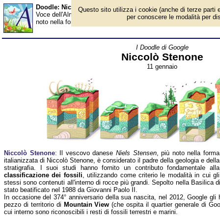
Doodle: Niccolò Stenone - Almanacco
Questo sito utilizza i cookie (anche di terze parti e
Voce dell'Almanacco dell'11 gennaio, per la rubrica 'I Doodle di 
per conoscere le modalità per disab
noto nella forma italianizzata di Niccolò Stenone, è considerato il 
I Doodle di Google
Niccolò Stenone
11 gennaio
Niccolò Stenone
: Il vescovo danese
Niels Stensen
, più noto nella forma
italianizzata di Niccolò Stenone, è considerato il padre della geologia e della
stratigrafia. I suoi studi hanno fornito un contributo fondamentale alla
classificazione dei fossili
, utilizzando come criterio le modalità in cui gli
stessi sono contenuti all'interno di rocce più grandi. Sepolto nella Basilica
stato beatificato nel 1988 da Giovanni Paolo II.
In occasione del 374° anniversario della sua nascita, nel 2012, Google gli 
pezzo di territorio di
Mountain View
(che ospita il quartier generale di Goog
cui interno sono riconoscibili i resti di fossili terrestri e marini.