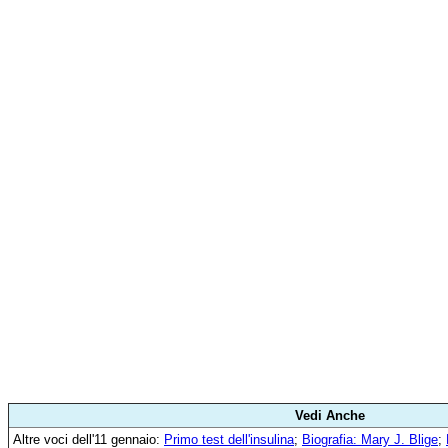
Vedi Anche
Altre voci dell'11 gennaio:
Primo test dell'insulina
;
Biografia: Mary J. Blige
;