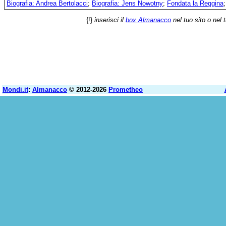
Biografia: Andrea Bertolacci
;
Biografia: Jens Nowotny
;
Fondata la Reggina
{!}
inserisci il
box Almanacco
nel tuo sito o nel 
Mondi.it
:
Almanacco
© 2012-2026
Prometheo