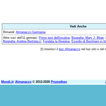
Vedi Anche
Rimandi:
Almanacco Germania
Altre voci dell'11 gennaio:
Primo test dell'insulina
;
Biografia: Mary J. Blige
;
Biografia: Andrea Bertolacci
;
Fondata la Reggina
;
Esordio di Beckham in Ita
{!}
inserisci il
box Almanacco
nel tuo sito o nel 
Mondi.it
:
Almanacco
© 2012-2026
Prometheo