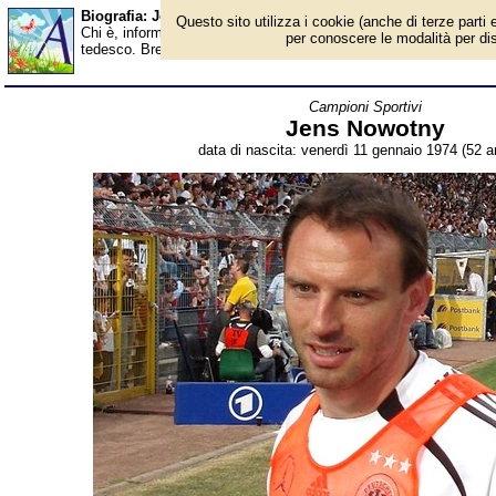
Biografia: Jens Nowotny - età - Almanacco
Questo sito utilizza i cookie (anche di terze parti e
Chi è, informazioni, foto, qual è la data di nascita, età, dove è 
per conoscere le modalità per disab
tedesco. Breve biografia. Voce dell'Almanacco.
Campioni Sportivi
Jens Nowotny
data di nascita: venerdì 11 gennaio 1974 (52 an