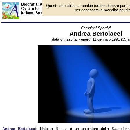
Biografia: Andrea Bertolacci - età - Almanacco
Questo sito utilizza i cookie (anche di terze parti e
Chi è, informazioni, foto, qual è la data di nascita, età, dove è n
per conoscere le modalità per disab
italiano. Breve biografia. Voce dell'Almanacco.
Campioni Sportivi
Andrea Bertolacci
data di nascita: venerdì 11 gennaio 1991 (35 an
Andrea Bertolacci
: Nato a Roma, è un calciatore della Sampdoria