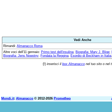
Vedi Anche
Rimandi:
Almanacco Roma
Altre voci dell'11 gennaio:
Primo test dell'insulina
;
Biografia: Mary J. Blige
;
Biografia: Jens Nowotny
;
Fondata la Reggina
;
Esordio di Beckham in Italia
{!}
inserisci il
box Almanacco
nel tuo sito o nel 
Mondi.it
:
Almanacco
© 2012-2026
Prometheo