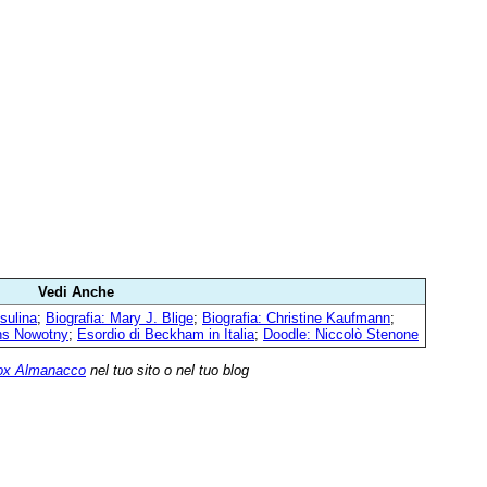
Vedi Anche
nsulina
;
Biografia: Mary J. Blige
;
Biografia: Christine Kaufmann
;
ens Nowotny
;
Esordio di Beckham in Italia
;
Doodle: Niccolò Stenone
ox Almanacco
nel tuo sito o nel tuo blog