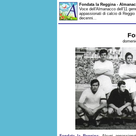
Fondata la Reggina - Almana
Voce dell'Almanacco dell'11 genna
appassionati di calcio di Reggio
decenni...
Fo
domenic
Fondata la Reggina
: Alcuni appassiona