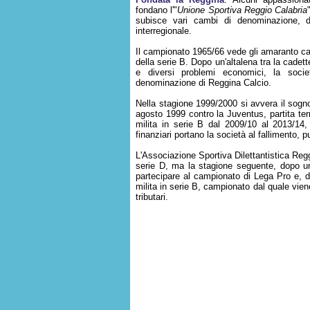
fondano l'"
Unione Sportiva Reggio Calabria
subisce vari cambi di denominazione, di
interregionale.
Il campionato 1965/66 vede gli amaranto cal
della serie B. Dopo un'altalena tra la cadet
e diversi problemi economici, la soci
denominazione di Reggina Calcio.
Nella stagione 1999/2000 si avvera il sogno d
agosto 1999 contro la Juventus, partita t
milita in serie B dal 2009/10 al 2013/14
finanziari portano la società al fallimento, 
L'Associazione Sportiva Dilettantistica Reg
serie D, ma la stagione seguente, dopo un
partecipare al campionato di Lega Pro e, d
milita in serie B, campionato dal quale vie
tributari.