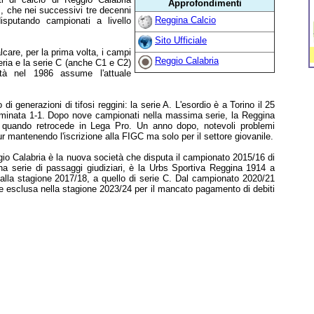
Approfondimenti
", che nei successivi tre decenni
Reggina Calcio
sputando campionati a livello
Sito Ufficiale
care, per la prima volta, i campi
Reggio Calabria
teria e la serie C (anche C1 e C2)
età nel 1986 assume l'attuale
i generazioni di tifosi reggini: la serie A. L'esordio è a Torino il 25
erminata 1-1. Dopo nove campionati nella massima serie, la Reggina
, quando retrocede in Lega Pro. Un anno dopo, notevoli problemi
pur mantenendo l'iscrizione alla FIGC ma solo per il settore giovanile.
gio Calabria è la nuova società che disputa il campionato 2015/16 di
a serie di passaggi giudiziari, è la Urbs Sportiva Reggina 1914 a
alla stagione 2017/18, a quello di serie C. Dal campionato 2020/21
ne esclusa nella stagione 2023/24 per il mancato pagamento di debiti