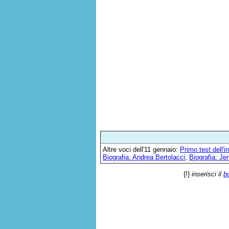
Altre voci dell'11 gennaio:
Primo test dell'i
Biografia: Andrea Bertolacci
;
Biografia: J
{!}
inserisci il
b