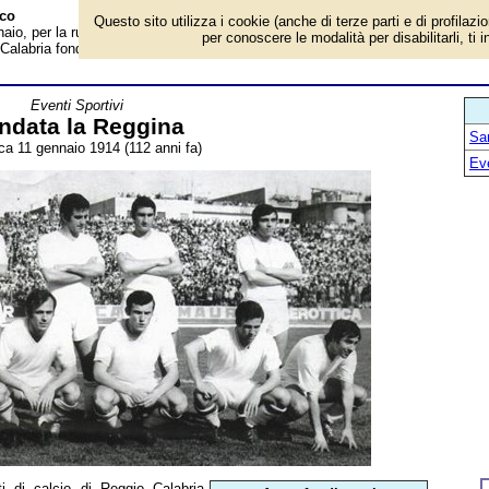
cco
Questo sito utilizza i cookie (anche di terze parti e di profilazi
io, per la rubrica 'Eventi Sportivi'. Evento avvenuto 112 anni fa. Alcuni
per conoscere le modalità per disabilitarli, ti 
 Calabria fondano l'"Unione Sportiva Reggio Calabria", che nei successivi tre
Eventi Sportivi
ndata la Reggina
San
a 11 gennaio 1914 (112 anni fa)
Ev
ti di calcio di Reggio Calabria