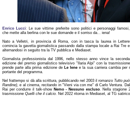
Enrico Lucci
: Le sue vittime preferite sono politici e personaggi famosi,
che mette alla berlina con le sue domande e il sorriso da... iena!
Nato a Velletri, in provincia di Roma, con in tasca la laurea in Lettere
comincia la gavetta giornalistica passando dalla stampa locale a Rai Tre e
alternandosi in seguito tra la TV pubblica e Mediaset.
Giornalista professionista dal 1996, nello stesso anno vince la seconda
edizione del premio giornalistico televisivo "Ilaria Alpi" con la trasmission
prende parte alla prima edizione de
Le Iene
e la sua carriera cambia per 
portante del programma.
Nel frattempo si dà alla scrittura, pubblicando nel 2003 il romanzo
Tutto pu
Randine)
, e al cinema, recitando in "Vieni via con me" di Carlo Ventura. D
Rai per condurre il talk-show
Nemo - Nessuno escluso
. Nella stagione 
trasmissione
Quelli che il calcio
. Nel 2022 ritorna in Mediaset, al TG satiric