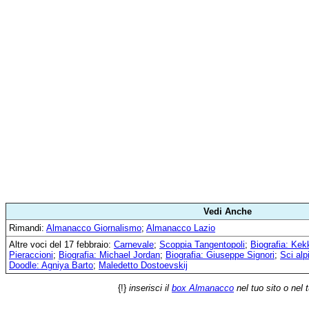
Vedi Anche
Rimandi:
Almanacco Giornalismo
;
Almanacco Lazio
Altre voci del 17 febbraio:
Carnevale
;
Scoppia Tangentopoli
;
Biografia: Ke
Pieraccioni
;
Biografia: Michael Jordan
;
Biografia: Giuseppe Signori
;
Sci alp
Doodle: Agniya Barto
;
Maledetto Dostoevskij
{!}
inserisci il
box Almanacco
nel tuo sito o nel 