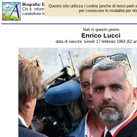
Biografia: Enrico Lucci - età - Almanacco
Questo sito utilizza i cookie (anche di terze parti e
Chi è, informazioni, foto, qual è la data di nascita, età, dove è n
per conoscere le modalità per disab
conduttore televisivo italiano. Breve biografia. Voce dell'Almanac
Nati in questo giorno
Enrico Lucci
data di nascita: lunedì 17 febbraio 1964 (62 an