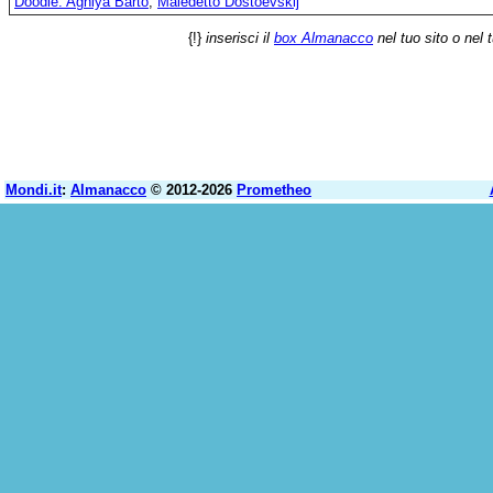
Doodle: Agniya Barto
;
Maledetto Dostoevskij
{!}
inserisci il
box Almanacco
nel tuo sito o nel 
Mondi.it
:
Almanacco
© 2012-2026
Prometheo