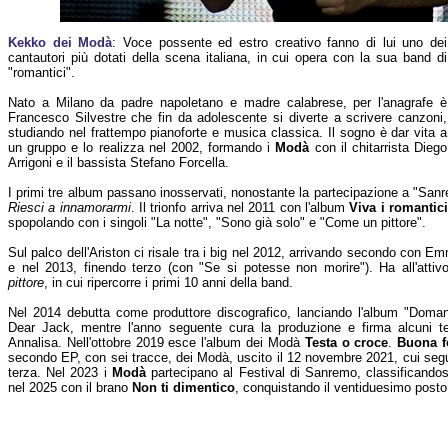
Kekko dei Modà
: Voce possente ed estro creativo fanno di lui uno dei
cantautori più dotati della scena italiana, in cui opera con la sua band di
"romantici".
Nato a Milano da padre napoletano e madre calabrese, per l'anagrafe è
Francesco Silvestre che fin da adolescente si diverte a scrivere canzoni,
studiando nel frattempo pianoforte e musica classica. Il sogno è dar vita a
un gruppo e lo realizza nel 2002, formando i
Modà
con il chitarrista Diego
Arrigoni e il bassista Stefano Forcella.
I primi tre album passano inosservati, nonostante la partecipazione a "Sa
Riesci a innamorarmi
. Il trionfo arriva nel 2011 con l'album
Viva i romantic
spopolando con i singoli "La notte", "Sono già solo" e "Come un pittore".
Sul palco dell'Ariston ci risale tra i big nel 2012, arrivando secondo con 
e nel 2013, finendo terzo (con "Se si potesse non morire"). Ha all'attiv
pittore
, in cui ripercorre i primi 10 anni della band.
Nel 2014 debutta come produttore discografico, lanciando l'album "Domani 
Dear Jack, mentre l'anno seguente cura la produzione e firma alcuni te
Annalisa. Nell'ottobre 2019 esce l'album dei Modà
Testa o croce
.
Buona f
secondo EP, con sei tracce, dei Modà, uscito il 12 novembre 2021, cui seg
terza. Nel 2023 i
Modà
partecipano al Festival di Sanremo, classificandosi
nel 2025 con il brano
Non ti dimentico
, conquistando il ventiduesimo posto