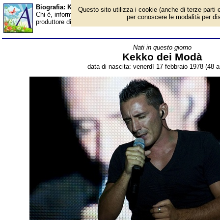
Biografia: Kekko dei Modà - età - Almanacco
Questo sito utilizza i cookie (anche di terze parti e
Chi è, informazioni, foto, qual è la data di nascita, età, dove è
per conoscere le modalità per disab
produttore discografico italiano, frontman dei Modà. Breve biogr
Nati in questo giorno
Kekko dei Modà
data di nascita: venerdì 17 febbraio 1978 (48 a