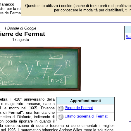
lmanacco
Questo sito utilizza i cookie (anche di terze parti e di profilazi
o, per la rubrica 'I Doodle di Google'. Nel 2011 Google celebra il 410°
per conoscere le modalità per disabilitarli, ti 
ierre de Fermat, matematico e magistrato francese, nato a Beaumont-de-
I Doodle di Google
ierre de Fermat
San
17 agosto
bra il 410° anniversario della
Approfondimenti
 e magistrato francese, nato a
Pierre de Fermat
1 e morto nel 1665. Divenne
a di Fermat"
, una formula che
Ultimo teorema di Fermat
metica di Diofanto, indicando di
n poterla riportare in quanto il
la dimostrazione di questo teorema si sono cimentati i migliori
nel 1995, il matematico britannico Andrew Wiles trovò la soluzione,