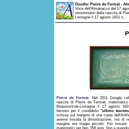
Doodle: Pierre de Fermat - A
Voce dell'Almanacco del 17 agost
anniversario della nascita di P
Lomagne il 17 agosto 1601 e...
P
Pierre de Fermat
: Nel 2011 Google cele
nascita di Pierre de Fermat, matematico
Beaumont-de-Lomagne il 17 agosto 160
famoso per il cosiddetto
"ultimo teorem
scrisse sul margine di una copia dell'Arith
averne trovata la dimostrazione, ma di no
margine era troppo piccolo. Per trovare 
matematici per ben 358 anni, fino a quando 