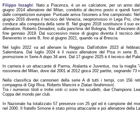
Filippo Inzaghi
: Nato a Piacenza, è un ex calciatore, per un anno dal
giugno 2014 allenatore del Milan, condotto al decimo posto e quindi fuori
dalle competizioni europee. Puntuale arriva l'esonero a fine campionato. Nel
giugno 2016 diventa il tecnico del Venezia, neopromosso in Lega Pro, che
conduce alla conquista della serie B. Nel giugno 2018 sostituisce il suo ex
allenatore, Roberto Donadoni, sulla panchina del Bologna, fino all'esonero di
fine gennaio 2019. Dal successivo mese di giugno diventa il tecnico del
Benevento in serie B, fino al giugno 2021, quando va al Brescia.
Nel luglio 2022 va ad allenare la Reggina. Dall'ottobre 2023 al febbrai
Salernitana. Dal luglio 2024 è il nuovo allenatore del Pisa in serie B,
promozione in Serie A dopo 34 anni. Dal 17 giugno 2025 è il tecnico del Pal
In carriera è un attaccante di Parma, Atalanta e Juventus, ma la maglia "
rossonera del Milan, dove dal 2001 al 2012 gioca 202 partite, segnando 73 re
Nella classifica dei cannonieri della serie A di tutti i tempi, con 156 re
compagnia di Gigi Riva, Roberto Mancini e Zlatan Ibrahimović.
Tra i numerosi titoli e trofei vinti ci sono tre scudetti, due Champions
Coppa del mondo per club.
In Nazionale ha totalizzato 57 presenze con 25 gol ed è campione del m
nel 2000. Il fratello Simone è stato prima attaccante e poi allenatore della Laz