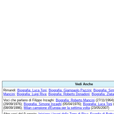
Vedi Anche
Rimandi:
Biografia: Luca Toni
;
Biografia: Giampaolo Pazzini
;
Biografia: Si
Mancini
;
Biografia: Luigi Riva
;
Biografia: Roberto Donadoni
;
Biografia: Zlat
Voci che parlano di Filippo Inzaghi:
Biografia: Roberto Mancini
(27/11/1964
(29/09/1976);
Biografia: Simone Inzaghi
(05/04/1976);
Biografia: Luca Toni
(
(08/09/1996);
Milan campione d'Europa per la settima volta
(23/05/2007)
Altre voci del 9 agosto:
Iniziano i lavori della Torre di Pisa
;
Esordio di Bett