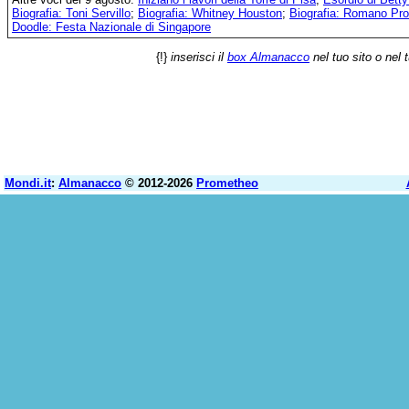
Biografia: Toni Servillo
;
Biografia: Whitney Houston
;
Biografia: Romano Pro
Doodle: Festa Nazionale di Singapore
{!}
inserisci il
box Almanacco
nel tuo sito o nel 
Mondi.it
:
Almanacco
© 2012-2026
Prometheo