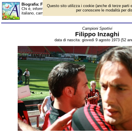
Biografia: Filippo Inzaghi - età - Almanacco
Questo sito utilizza i cookie (anche di terze parti e
Chi è, informazioni, foto, qual è la data di nascita, età, dove è n
per conoscere le modalità per disab
italiano, campione del mondo 2006, allenatore. Breve biografia. 
Campioni Sportivi
Filippo Inzaghi
data di nascita: giovedì 9 agosto 1973 (52 ann