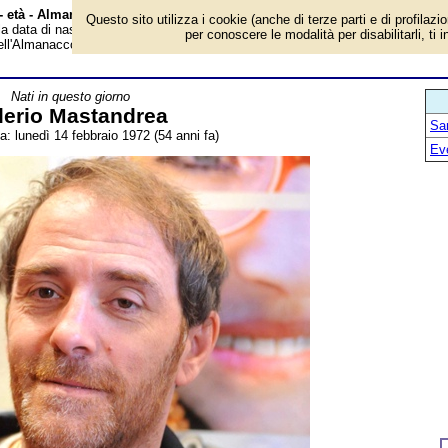
 - età - Almanacco
Questo sito utilizza i cookie (anche di terze parti e di profilazi
 la data di nascita, età, dove è nato, cosa ha fatto Valerio Mastandrea, attore
per conoscere le modalità per disabilitarli, ti 
dell'Almanacco.
Nati in questo giorno
lerio Mastandrea
San
a: lunedì 14 febbraio 1972 (54 anni fa)
Ev