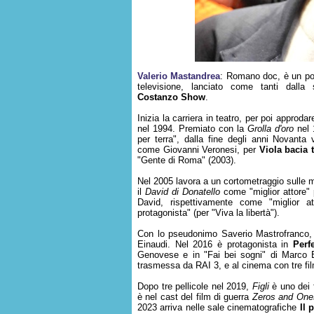
Valerio Mastandrea
: Romano doc, è un pop
televisione, lanciato come tanti dalla
Costanzo Show
.
Inizia la carriera in teatro, per poi approd
nel 1994. Premiato con la
Grolla d'oro
nel 
per terra", dalla fine degli anni Novanta v
come Giovanni Veronesi, per
Viola bacia t
"Gente di Roma" (2003).
Nel 2005 lavora a un cortometraggio sulle mo
il
David di Donatello
come "miglior attore"
David, rispettivamente come "miglior att
protagonista" (per "Viva la libertà").
Con lo pseudonimo Saverio Mastrofranco, h
Einaudi. Nel 2016 è protagonista in
Perf
Genovese e in "Fai bei sogni" di Marco 
trasmessa da RAI 3, e al cinema con tre film
Dopo tre pellicole nel 2019,
Figli
è uno dei f
è nel cast del film di guerra
Zeros and One
2023 arriva nelle sale cinematografiche
Il 