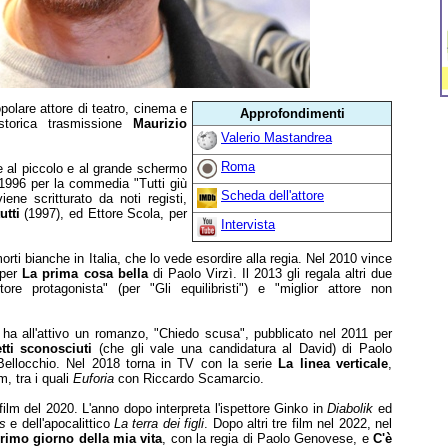
olare attore di teatro, cinema e
Approfondimenti
 storica trasmissione
Maurizio
Valerio Mastandrea
Roma
are al piccolo e al grande schermo
1996 per la commedia "Tutti giù
Scheda dell'attore
iene scritturato da noti registi,
utti
(1997), ed Ettore Scola, per
Intervista
rti bianche in Italia, che lo vede esordire alla regia. Nel 2010 vince
 per
La prima cosa bella
di Paolo Virzì. Il 2013 gli regala altri due
ore protagonista" (per "Gli equilibristi") e "miglior attore non
a all'attivo un romanzo, "Chiedo scusa", pubblicato nel 2011 per
etti sconosciuti
(che gli vale una candidatura al David) di Paolo
Bellocchio. Nel 2018 torna in TV con la serie
La linea verticale
,
, tra i quali
Euforia
con Riccardo Scamarcio.
ilm del 2020. L'anno dopo interpreta l'ispettore Ginko in
Diabolik
ed
s
e dell'apocalittico
La terra dei figli
. Dopo altri tre film nel 2022, nel
primo giorno della mia vita
, con la regia di Paolo Genovese, e
C'è