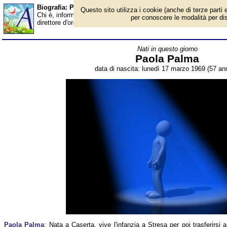
Biografia: Paola Palma - età - Almanacco
Questo sito utilizza i cookie (anche di terze parti e
Chi è, informazioni, foto, qual è la data di nascita, età, dove è 
per conoscere le modalità per disab
direttore d'orchestra italiana. Breve biografia. Voce dell'Almanacc
Nati in questo giorno
Paola Palma
data di nascita: lunedì 17 marzo 1969 (57 ann
Paola Palma
: Nata a Caserta, vive l'infanzia a Stresa per poi trasferirsi a