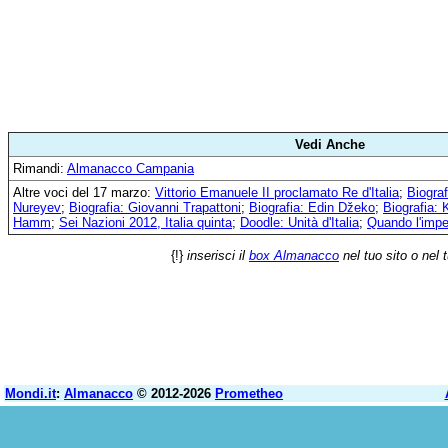
Vedi Anche
Rimandi:
Almanacco Campania
Altre voci del 17 marzo:
Vittorio Emanuele II proclamato Re d'Italia
;
Biograf
Nureyev
;
Biografia: Giovanni Trapattoni
;
Biografia: Edin Džeko
;
Biografia:
Hamm
;
Sei Nazioni 2012, Italia quinta
;
Doodle: Unità d'Italia
;
Quando l'impe
{!}
inserisci il
box Almanacco
nel tuo sito o nel 
Mondi.it
:
Almanacco
© 2012-2026
Prometheo